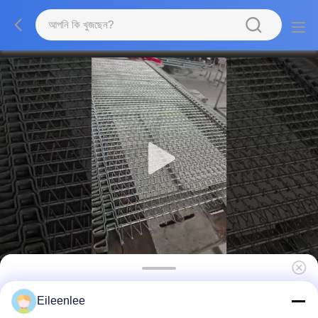
কনভেয়ারের জন্য শক্তিশালী 316SS ফ্ল্যাট ওয়্যার মেশ চেইন বেল্ট
Eileenlee