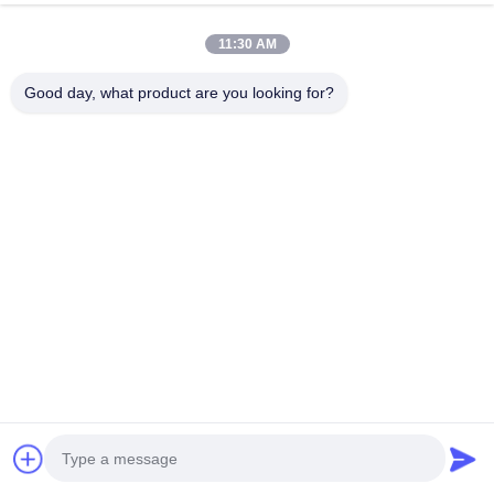
এখন চ্যাট করুন
Send Inquiry
11:30 AM
#
তারের জাল চেইন
#
কব্জা ইস্পাত বেল্ট পরিবাহক
#
বর্গাকার তারের জাল
Good day, what product are you looking for?
মৌচাক পরিবাহক বেল্ট
2025-05-08
কোম্পানি সংক্ষিপ্ত এখন পর্যন্ত, আমাদের প্রধান উদ্ভিদ এবং শাখা প্ল্যান্টের মোট এলাকা 10000m2
পৌঁছেছে। আমাদের পরিবহণ সরঞ্জাম এবং আনুষাঙ্গিক ব্যাপকভাবে খাদ্য প্রক্রিয়াকরণ, অবসর খাদ্য, বেকিং,
তাপ চিকিত্স...
View More
Messages of visitor
Leave a message
No public comments yet