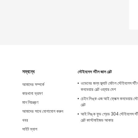
সম্বন্ধে
স্টেইনলেস স্টীল জাল বেল্ট
ওভেনের জন্য ফ্ল্যাট মেটাল স্টেইনলেস স্
আমাদের সম্পর্কে
কনভেয়ার বেল্ট ওয়্যার মেশ
কারখানা ভ্রমণ
চেইন লিঙ্ক এজ আই ফ্লেক্স কনভেয়ার স্ট
মান নিয়ন্ত্রণ
বেল্ট
আমাদের সাথে যোগাযোগ করুন
আই লিঙ্ক ফুড গ্রেড 304 স্টেইনলেস স্
খবর
বেল্ট কাস্টমাইজড আকার
সাইট ম্যাপ