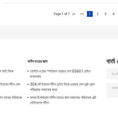
Page 1 of 7
|<
<<
1
2
3
4
বার্তা
সর্পিল তারের জাল
টীল আই লিংক
প্লেইন ওয়েভ স্পাইরাল ওয়্যার মেশ SS601 চেইন
কনভেয়ার
েইনলেস স্টীল মেশ
304 স্টেইনলেস স্টীল চেইন লিংক ওয়্যার মেশ বেল্ট রোল
পরিষ্কার শুকানোর জন্য
টীল তারের পরিবাহক
বাদাম চিনাবাদাম সর্পিল তারের জাল শুকানোর পরিবাহক বেল্ট
স্টেইনলেস স্টীল