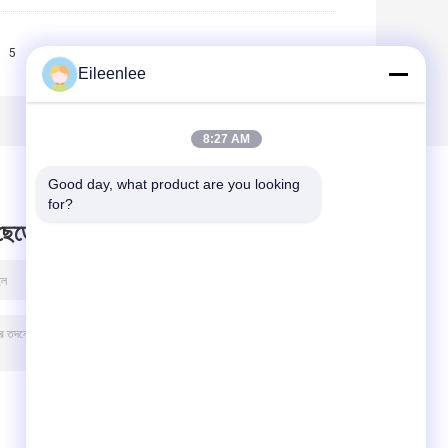
5
6
7
>>
>|
Eileenlee
8:27 AM
Good day, what product are you looking 
for?
 ছেড়ে