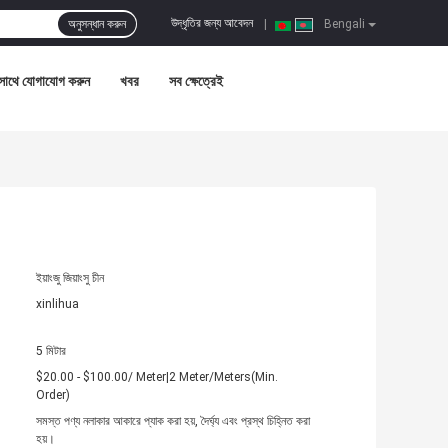
উদ্ধৃতির জন্য আবেদন
অনুসন্ধান করুন
|
Bengali
সাথে যোগাযোগ করুন
খবর
সব ক্ষেত্রেই
ইয়াংজু জিয়াংসু চীন
xinlihua
5 মিটার
$20.00 - $100.00/ Meter|2 Meter/Meters(Min.
Order)
সমস্ত পণ্য নলাকার আকারে প্যাক করা হয়, দৈর্ঘ্য এবং প্রস্থ চিহ্নিত করা
হয়।