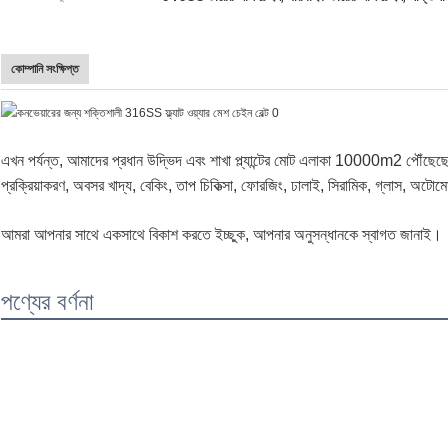
কোম্পানি সংক্ষিপ্ত
এখন পর্যন্ত, আমাদের প্রধান উদ্ভিদ এবং শাখা প্ল্যান্টের মোট এলাকা 10000m2 পৌঁছেছে
প্রক্রিয়াকরণ, অবসর খাদ্য, বেকিং, তাপ চিকিত্সা, ফোরজিং, ঢালাই, সিরামিক, গ্লাস, অটোমো
আমরা আপনার সাথে একসাথে বিকাশ করতে ইচ্ছুক, আপনার অনুসন্ধানকে স্বাগত জানাই।
পণ্যের বর্ণনা