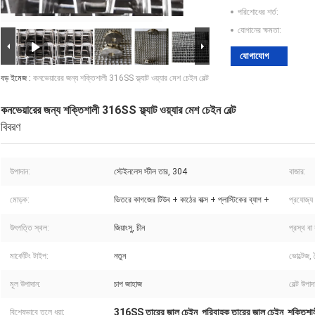
পরিশোধের শর্ত:
যোগানের ক্ষমতা:
যোগাযোগ
বড় ইমেজ :
কনভেয়ারের জন্য শক্তিশালী 316SS ফ্ল্যাট ওয়্যার মেশ চেইন বেল্ট
কনভেয়ারের জন্য শক্তিশালী 316SS ফ্ল্যাট ওয়্যার মেশ চেইন বেল্ট
বিবরণ
উপাদান:
স্টেইনলেস স্টীল তার, 304
বাজার:
মোড়ক:
ভিতরে কাগজের টিউব + কাঠের বাক্স + প্লাস্টিকের ব্যাগ +
প্রযোজ্য শ
উৎপত্তি স্থল:
জিয়াংসু, চীন
প্রস্থ বা 
মার্কেটিং টাইপ:
নতুন
ভোল্টেজ,
মূল উপাদান:
চাপ জাহাজ
বেল্ট উপাদ
316SS তারের জাল চেইন
পরিবাহক তারের জাল চেইন
শক্তিশাল
বিশেষভাবে তুলে ধরা:
,
,