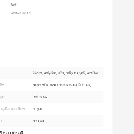
টি/টি
আলোচনা করা হবে
ইউরোপ, অস্ট্রেলিয়া, এশিয়া, আফ্রিকা ইত্যাদি, আমেরিকা
িল্প:
খাদ্য ও পানীয় কারখানা, খাবারের দোকান, নির্মাণ কাজ,
ব্যাস:
কাস্টমাইজড
 বৈদ্যুতিক একক বিশেষ:
অন্যান্য
ান:
ধাতব তার
ী তারের জাল বেল্ট