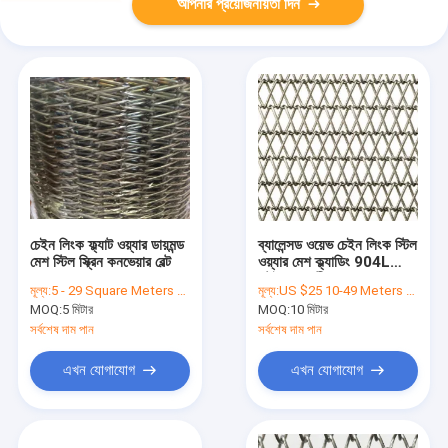
আপনার প্রয়োজনীয়তা দিন
চেইন লিংক ফ্ল্যাট ওয়্যার ডায়মন্ড
ব্যালেন্সড ওয়েভ চেইন লিংক স্টিল
মেশ স্টিল স্ক্রিন কনভেয়ার বেল্ট
ওয়্যার মেশ ক্ল্যাডিং 904L
স্টেইনলেস স্টীল
মূল্য:
5 - 29 Square Meters $30.20, 30 - 299 Square Meters $28.90, >=300 Square Meters $26.30
মূল্য:
US $25 10-49 Meters US $22, 50-99 Meters US $20 100+ Meters
MOQ:
5 মিটার
MOQ:
10 মিটার
সর্বশেষ দাম পান
সর্বশেষ দাম পান
এখন যোগাযোগ
এখন যোগাযোগ