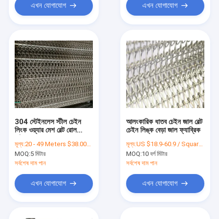
এখন যোগাযোগ
এখন যোগাযোগ
304 স্টেইনলেস স্টীল চেইন
আলংকারিক ধাতব চেইন জাল বেল্ট
লিংক ওয়্যার মেশ বেল্ট রোল
চেইন লিঙ্ক বেড়া জাল ফ্যাব্রিক
পরিষ্কার শুকানোর জন্য
মূল্য:
20 - 49 Meters $38.00， 50 - 199 Meters $36.80， >=200 Meters $36.00
মূল্য:
US $18.9-60.9 / Square Meter | 10 Square Meters (Min. Order)
MOQ:
5 মিটার
MOQ:
10 বর্গ মিটার
সর্বশেষ দাম পান
সর্বশেষ দাম পান
এখন যোগাযোগ
এখন যোগাযোগ