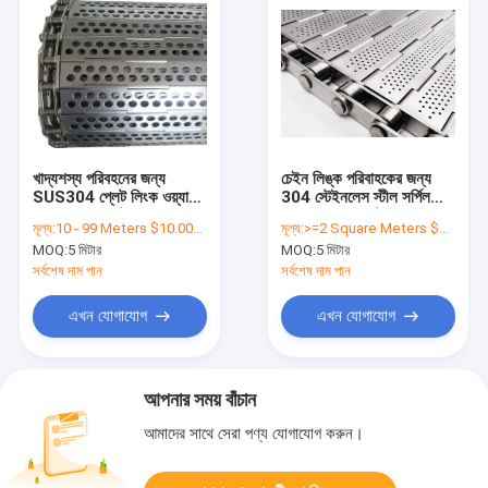
খাদ্যশস্য পরিবহনের জন্য
চেইন লিঙ্ক পরিবাহকের জন্য
SUS304 প্লেট লিংক ওয়্যার
304 স্টেইনলেস স্টীল সর্পিল
মেশ কনভেয়ার বেল্ট
ওয়্যার ফুড মেশ বেল্ট মেশ
মূল্য:
10 - 99 Meters $10.00， 100 - 299 Meters $9.70， >=300 Meters $9.30
মূল্য:
>=2 Square Meters $43.00
MOQ:
5 মিটার
MOQ:
5 মিটার
সর্বশেষ দাম পান
সর্বশেষ দাম পান
এখন যোগাযোগ
এখন যোগাযোগ
আপনার সময় বাঁচান
আমাদের সাথে সেরা পণ্য যোগাযোগ করুন।