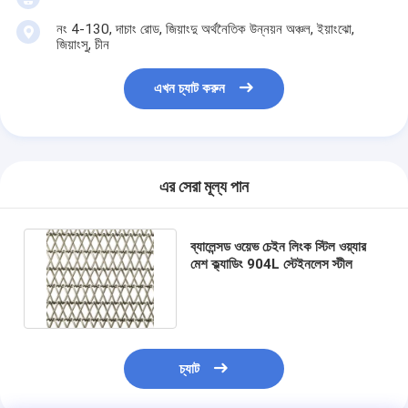
নং 4-130, দাচাং রোড, জিয়াংদু অর্থনৈতিক উন্নয়ন অঞ্চল, ইয়াংঝো,
জিয়াংসু, চীন
এখন চ্যাট করুন
এর সেরা মূল্য পান
ব্যালেন্সড ওয়েভ চেইন লিংক স্টিল ওয়্যার
মেশ ক্ল্যাডিং 904L স্টেইনলেস স্টীল
চ্যাট