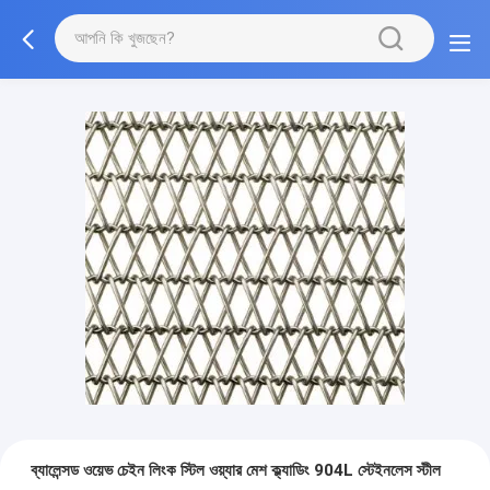
ব্যালেন্সড ওয়েভ চেইন লিংক স্টিল ওয়্যার মেশ ক্ল্যাডিং 904L স্টেইনলেস স্টীল