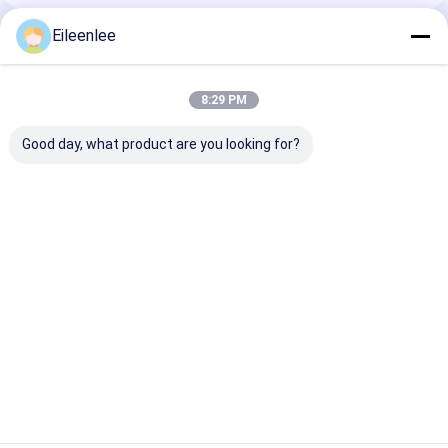
Eileenlee
প্রস্তাবিত পণ্য
8:29 PM
Good day, what product are you looking for?
স্টেইনলেস স্টীল আই লিঙ্ক
1 মিমি স্টেইনলেস স্টিল আই
আলংকারিক ধাতব চেইন 
ওয়্যার মেশ বেল্ট
ফ্লেক্স কনভেয়ার বেল্ট হেভি ডিউটি ​​
চেইন লিঙ্ক বেড়া জাল ফ
মেটাল স্ক্রীন মেশ
ভালো দাম
ভালো দাম
ভালো দাম
বাড়ি
আমাদের
আমাদের সাথে যোগাযোগ
Desktop
Site
সম্পর্কে
করুন
সাইট ম্যাপ
Privacy Policy
গুণ
স্টেইনলেস স্টীল জাল বেল্ট
চীন কারখানা.Copyright © 2025 Yangzhou Xinlihua