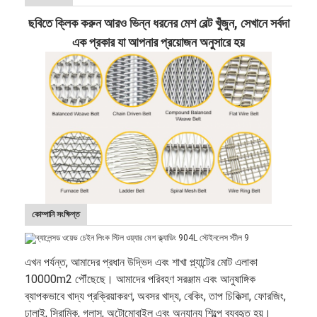
ছবিতে ক্লিক করুন আরও ভিন্ন ধরনের মেশ বেল্ট খুঁজুন, সেখানে সর্বদা
এক প্রকার যা আপনার প্রয়োজন অনুসারে হয়
কোম্পানি সংক্ষিপ্ত
এখন পর্যন্ত, আমাদের প্রধান উদ্ভিদ এবং শাখা প্ল্যান্টের মোট এলাকা
10000m2 পৌঁছেছে। আমাদের পরিবহণ সরঞ্জাম এবং আনুষাঙ্গিক
ব্যাপকভাবে খাদ্য প্রক্রিয়াকরণ, অবসর খাদ্য, বেকিং, তাপ চিকিত্সা, ফোরজিং,
ঢালাই, সিরামিক, গ্লাস, অটোমোবাইল এবং অন্যান্য শিল্পে ব্যবহৃত হয়।