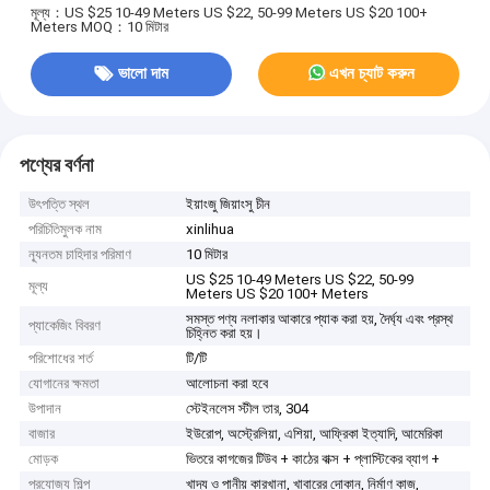
মূল্য：US $25 10-49 Meters US $22, 50-99 Meters US $20 100+
Meters
MOQ：10 মিটার
ভালো দাম
এখন চ্যাট করুন
পণ্যের বর্ণনা
উৎপত্তি স্থল
ইয়াংজু জিয়াংসু চীন
পরিচিতিমুলক নাম
xinlihua
ন্যূনতম চাহিদার পরিমাণ
10 মিটার
US $25 10-49 Meters US $22, 50-99
মূল্য
Meters US $20 100+ Meters
সমস্ত পণ্য নলাকার আকারে প্যাক করা হয়, দৈর্ঘ্য এবং প্রস্থ
প্যাকেজিং বিবরণ
চিহ্নিত করা হয়।
পরিশোধের শর্ত
টি/টি
যোগানের ক্ষমতা
আলোচনা করা হবে
উপাদান
স্টেইনলেস স্টীল তার, 304
বাজার
ইউরোপ, অস্ট্রেলিয়া, এশিয়া, আফ্রিকা ইত্যাদি, আমেরিকা
মোড়ক
ভিতরে কাগজের টিউব + কাঠের বাক্স + প্লাস্টিকের ব্যাগ +
প্রযোজ্য শিল্প
খাদ্য ও পানীয় কারখানা, খাবারের দোকান, নির্মাণ কাজ,