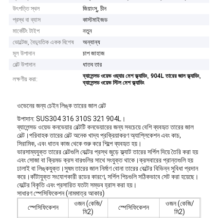
উৎপত্তি স্থল
জিয়াংসু, চীন
প্রস্থ বা ব্যাস
কাস্টমাইজড
মার্কেটিং টাইপ
নতুন
ভোল্টেজ, বৈদ্যুতিক একক বিশেষ
অন্যান্য
মূল উপাদান
চাপ জাহাজ
বেল্ট উপাদান
ধাতব তার
,
,
ব্যালেন্সড ওয়েভ ওয়্যার মেশ ক্ল্যাডিং
904L তারের জাল ক্ল্যাডিং
লক্ষণীয় করা:
ব্যালেন্সড ওয়েভ স্টিল মেশ ক্ল্যাডিং
ওভেনের জন্য চেইন লিঙ্ক তারের জাল বেল্ট
উপাদান: SUS304 316 310S 321 904L।
ব্যালেন্সড ওয়েভ কনভেয়ার বেল্টটি কনভেয়ারের জন্য সবচেয়ে বেশি ব্যবহৃত তারের জাল
বেল্ট।পরিবাহক তারের বেল্ট অনেক খাদ্য প্রক্রিয়াকরণ অ্যাপ্লিকেশন এবং কাচ,
সিরামিক, এবং ধাতব কাজ থেকে শুরু করে শিল্পে ব্যবহৃত হয়।
ভারসাম্যযুক্ত তারের বেল্টগুলি বেল্টের প্রস্থ জুড়ে ফ্ল্যাট তারের সর্পিল দিয়ে তৈরি করা হয়
এবং সোজা বা ক্রিমড ক্রস বারগুলির সাথে সংযুক্ত থাকে।ক্রসবারের প্রান্তগুলি হয়
ঢালাই বা লিঙ্কযুক্ত।সুষম তারের জাল নির্মাণ বোনা তারের বেল্টের বিভিন্ন সুবিধা প্রদান
করে।কাঁটাযুক্ত সংযোগকারী রডের কারণে, সর্পিল পিচগুলি সঠিকভাবে সেট করা হয়েছে।
বেল্টের বিকৃতি এবং প্রসারিত যতটা সম্ভব হ্রাস করা হয়।
সাধারণ স্পেসিফিকেশন (নামমাত্র আকার)
ওজন (কেজি/
ওজন (কেজি/
স্পেসিফিকেশন
স্পেসিফিকেশন
মি2)
মি2)