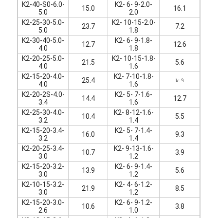
K2-40-S0-6.0-
K2- 6- 9-2.0-
15.0
16.1
5.0
2.0
K2-25-30-5.0-
K2- 10-15-2.0-
23.7
7.2
5.0
1.8
K2-30-40-5.0-
K2- 6- 9-1.8-
12.7
12.6
4.0
1.8
K2-20-25-5.0-
K2- 10-15-1.8-
21.5
5.6
4.0
1.6
K2-15-20-4.0-
K2- 7-10-1.8-
৮.৭
25.4
4.0
1.6
K2-20-2S-4.0-
K2- 5- 7-1.6-
14.4
12.7
3.4
1.6
K2-25-30-4.0-
K2- 8-12-1.6-
10.4
5.5
3.2
1.4
K2-15-20-3.4-
K2- 5- 7-1.4-
16.0
9.3
3.2
1.4
K2-20-25-3.4-
K2- 9-13-1.6-
10.7
3.9
3.0
1.2
K2-15-20-3.2-
K2- 6- 9-1.4-
13.9
5.6
3.0
1.2
K2-10-15-3.2-
K2- 4- 6-1.2-
21.9
8.5
3.0
1.2
K2-15-20-3.0-
K2- 6- 9-1.2-
10.6
3.8
2.6
1.0