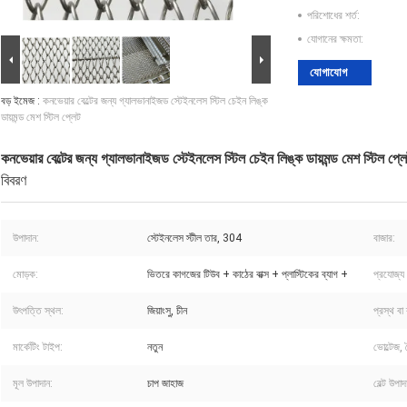
পরিশোধের শর্ত:
যোগানের ক্ষমতা:
যোগাযোগ
বড় ইমেজ :
কনভেয়ার বেল্টের জন্য গ্যালভানাইজড স্টেইনলেস স্টিল চেইন লিঙ্ক
ডায়মন্ড মেশ স্টিল প্লেট
কনভেয়ার বেল্টের জন্য গ্যালভানাইজড স্টেইনলেস স্টিল চেইন লিঙ্ক ডায়মন্ড মেশ স্টিল প্ল
বিবরণ
উপাদান:
স্টেইনলেস স্টীল তার, 304
বাজার:
মোড়ক:
ভিতরে কাগজের টিউব + কাঠের বাক্স + প্লাস্টিকের ব্যাগ +
প্রযোজ্য শ
উৎপত্তি স্থল:
জিয়াংসু, চীন
প্রস্থ বা 
মার্কেটিং টাইপ:
নতুন
ভোল্টেজ,
মূল উপাদান:
চাপ জাহাজ
বেল্ট উপাদ