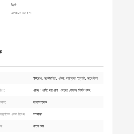
টি/টি
আলোচনা করা হবে
েট
ইউরোপ, অস্ট্রেলিয়া, এশিয়া, আফ্রিকা ইত্যাদি, আমেরিকা
িল্প:
খাদ্য ও পানীয় কারখানা, খাবারের দোকান, নির্মাণ কাজ,
ব্যাস:
কাস্টমাইজড
 বৈদ্যুতিক একক বিশেষ:
অন্যান্য
ান:
ধাতব তার