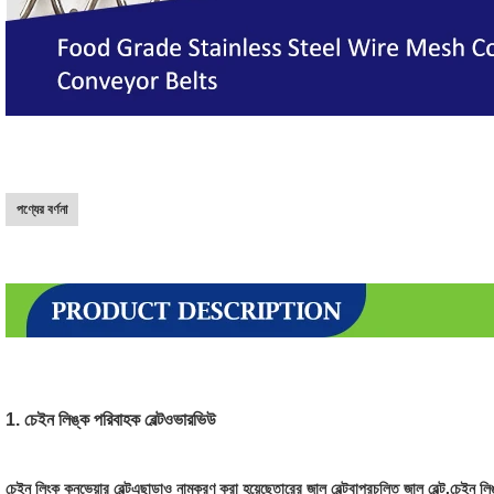
পণ্যের বর্ণনা
1. চেইন লিঙ্ক পরিবাহক বেল্ট
ওভারভিউ
চেইন লিংক কনভেয়ার বেল্ট
এছাড়াও নামকরণ করা হয়েছে
তারের জাল বেল্ট
বা
প্রচলিত জাল বেল্ট
.চেইন লিঙ