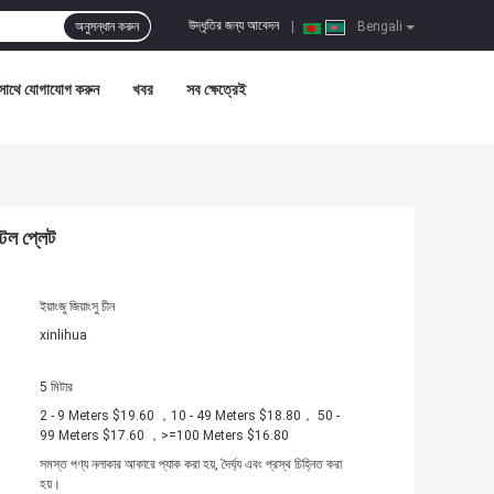
উদ্ধৃতির জন্য আবেদন
অনুসন্ধান করুন
|
Bengali
সাথে যোগাযোগ করুন
খবর
সব ক্ষেত্রেই
টিল প্লেট
ইয়াংজু জিয়াংসু চীন
xinlihua
5 মিটার
2 - 9 Meters $19.60 ，10 - 49 Meters $18.80， 50 -
99 Meters $17.60 ，>=100 Meters $16.80
সমস্ত পণ্য নলাকার আকারে প্যাক করা হয়, দৈর্ঘ্য এবং প্রস্থ চিহ্নিত করা
হয়।