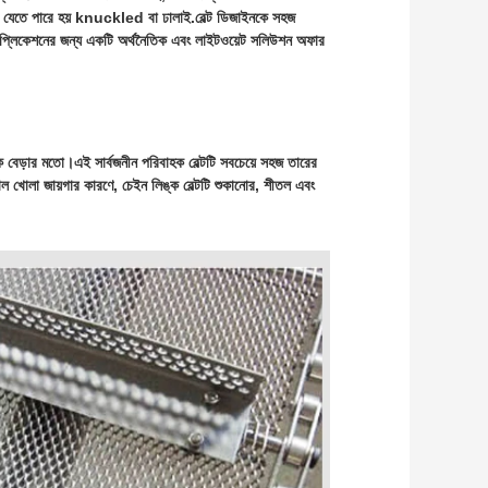
া যেতে পারে হয় knuckled বা ঢালাই.বেল্ট ডিজাইনকে সহজ 
্যাপ্লিকেশনের জন্য একটি অর্থনৈতিক এবং লাইটওয়েট সলিউশন অফার 
ক বেড়ার মতো।এই সার্বজনীন পরিবাহক বেল্টটি সবচেয়ে সহজ তারের 
াল খোলা জায়গার কারণে, চেইন লিঙ্ক বেল্টটি শুকানোর, শীতল এবং 