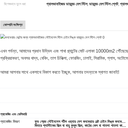
গ্যালভানাইজড ডায়মন্ড মেশ স্টিল
ডায়মন্ড মেশ স্টিল প্লেট
গ্যালভ
বিশেষভাবে তুলে ধরা:
,
,
কোম্পানি সংক্ষিপ্ত
এখন পর্যন্ত, আমাদের প্রধান উদ্ভিদ এবং শাখা প্ল্যান্টের মোট এলাকা 10000m2 পৌঁছেছে
প্রক্রিয়াকরণ, অবসর খাদ্য, বেকিং, তাপ চিকিত্সা, ফোরজিং, ঢালাই, সিরামিক, গ্লাস, অটোমো
আমরা আপনার সাথে একসাথে বিকাশ করতে ইচ্ছুক, আপনার তদন্তকে স্বাগত জানাই!
প্যাকেজিং এবং ডেলিভারি
প্যাকেজিং বিবরণ
ফুড গ্রেড স্টেইনলেস স্টীল ওয়্যার মেশ কনভেয়ার বেল্ট চেইন লিঙ্ক কনভেয়ার বেল্ট:
ভিতরে প্লাস্টিকের ফিল্ম বা বায়ু বুদবুদ ফিল্ম, কাঠের কেস বা পাতলা পাতলা কাঠের কেস বাইরে, বা গ্রাহকের অনুরোধ অনুযায়ী।