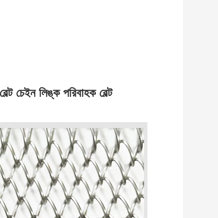
>500
আলোচনা করা হবে
েল্ট চেইন লিঙ্ক পরিবাহক বেল্ট