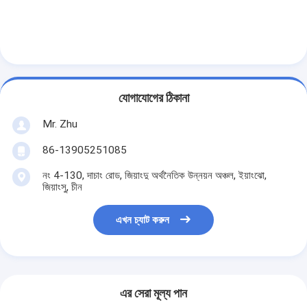
যোগাযোগের ঠিকানা
Mr. Zhu
86-13905251085
নং 4-130, দাচাং রোড, জিয়াংদু অর্থনৈতিক উন্নয়ন অঞ্চল, ইয়াংঝো,
জিয়াংসু, চীন
এখন চ্যাট করুন
এর সেরা মূল্য পান