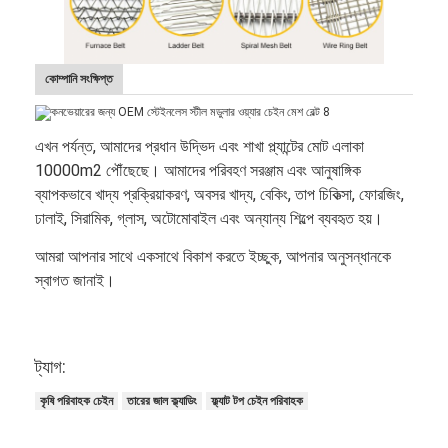
কোম্পানি সংক্ষিপ্ত
এখন পর্যন্ত, আমাদের প্রধান উদ্ভিদ এবং শাখা প্ল্যান্টের মোট এলাকা
10000m2 পৌঁছেছে। আমাদের পরিবহণ সরঞ্জাম এবং আনুষাঙ্গিক
ব্যাপকভাবে খাদ্য প্রক্রিয়াকরণ, অবসর খাদ্য, বেকিং, তাপ চিকিত্সা, ফোরজিং,
ঢালাই, সিরামিক, গ্লাস, অটোমোবাইল এবং অন্যান্য শিল্পে ব্যবহৃত হয়।
আমরা আপনার সাথে একসাথে বিকাশ করতে ইচ্ছুক, আপনার অনুসন্ধানকে
স্বাগত জানাই।
ট্যাগ:
কৃষি পরিবাহক চেইন
তারের জাল ক্ল্যাডিং
ফ্ল্যাট টপ চেইন পরিবাহক