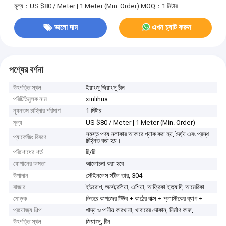
মূল্য：US $80 / Meter | 1 Meter (Min. Order)
MOQ：1 মিটার
ভালো দাম
এখন চ্যাট করুন
পণ্যের বর্ণনা
উৎপত্তি স্থল
ইয়াংজু জিয়াংসু চীন
পরিচিতিমুলক নাম
xinlihua
ন্যূনতম চাহিদার পরিমাণ
1 মিটার
মূল্য
US $80 / Meter | 1 Meter (Min. Order)
সমস্ত পণ্য নলাকার আকারে প্যাক করা হয়, দৈর্ঘ্য এবং প্রস্থ
প্যাকেজিং বিবরণ
চিহ্নিত করা হয়।
পরিশোধের শর্ত
টি/টি
যোগানের ক্ষমতা
আলোচনা করা হবে
উপাদান
স্টেইনলেস স্টীল তার, 304
বাজার
ইউরোপ, অস্ট্রেলিয়া, এশিয়া, আফ্রিকা ইত্যাদি, আমেরিকা
মোড়ক
ভিতরে কাগজের টিউব + কাঠের বাক্স + প্লাস্টিকের ব্যাগ +
প্রযোজ্য শিল্প
খাদ্য ও পানীয় কারখানা, খাবারের দোকান, নির্মাণ কাজ,
উৎপত্তি স্থল
জিয়াংসু, চীন