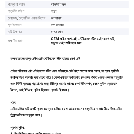
প্রস্থ বা ব্যাস
কাস্টমাইজড
মার্কেটিং টাইপ
নতুন
ভোল্টেজ, বৈদ্যুতিক একক বিশেষ
অন্যান্য
মূল উপাদান
চাপ জাহাজ
বেল্ট উপাদান
ধাতব তার
,
,
OEM চেইন মেশ বেল্ট
স্টেইনলেস স্টীল চেইন মেশ বেল্ট
লক্ষণীয় করা:
মডুলার চেইন পরিবাহক জাল
কনভেয়রদের জন্য চেইন বেল্ট স্টেইনলেস স্টীল তারের মেশ বেল্ট
চেইন পরিবাহক বেল্ট স্টেইনলেস স্টীল মেশ পরিবাহক বেল্ট টাইপ অনেক জাল নকশা, যা প্রায় প্রতিটি
উত্পাদন শিল্পে ব্যবহার করা যেতে পারে।সোজা-চালিত অপারেশন, চমৎকার শক্তি থেকে ওজনের অনুপাত
এবং নির্দিষ্ট স্বতন্ত্র প্রয়োগের জন্য বিভিন্ন ধরণের জালের স্পেসিফিকেশন, যেমন কুইক ফ্রোজেন
টানেল, আইকিউএফ, কুইক ফ্রিজার, ব্লাস্ট ফ্রিজার।
গঠন:
চেইন চালিত বেল্ট একটি ক্রস রড দ্বারা চালিত হয় যা তারের জালের মধ্য দিয়ে বা তার নীচে দিয়ে চেইন
স্ট্র্যান্ডগুলিকে সংযুক্ত করে।
প্রধান সুবিধা:
1. স্থিতিশীল চলমান, নমনীয় conveying