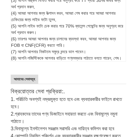
(3) আপনি অঙ্কন নিশ্চিত করার পরে অনুগ্রহ করে TT দ্বারা 30% জমার জন্য
অর্থ প্রদান করুন,
(4) আমরা আপনার জন্য উত্পাদন করব, আমরা শেষ করার পরে আমরা আপনার
চেকিংয়ের জন্য লাইভ ফটো তুলব,
(5) আপনি লাইভ ফটো চেক করার পরে 70% ব্যালেন্স পেমেন্টের জন্য অনুগ্রহ করে
অর্থ প্রদান করুন।
(6) তারপর আমরা আপনার জন্য চালানের ব্যবস্থা করব, আমরা আপনার জন্য
FOB বা CNF(CFR) করতে পারি।
(7) আপনি আপনার নিকটতম সমুদ্র বন্দরে ভাল পাবেন।
(8) আপনি লজিস্টিককে আপনার বাড়িতে পণ্যসম্ভার পাঠাতে বলতে পারেন, শেষ।
আমাদের সেবাসমূহ
বিক্রয়োত্তর সেবা প্রক্রিয়া:.
1. পরিচিতি অবশ্যই নম্বরযুক্ত হতে হবে এবং ব্যবহারকারীর ফাইলে রাখতে
হবে।
2.
গ্রাহকদের তাদের পণ্য ডিজাইনে সহায়তা করতে এবং বিনামূল্যে নমুনা
পাঠাতে।
3.
বিনামূল্যে ইনস্টলেশন সরঞ্জাম সরাসরি এবং দায়িত্ব কমিশন করা হবে
4.
কোম্পানি নিয়মিত পরিদর্শন এবং ব্যবহারকারীর সরঞ্জাম রক্ষণাবেক্ষণ করতে