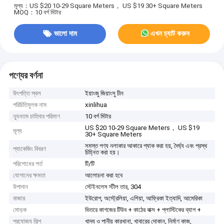
মূল্য：US $20 10-29 Square Meters， US $19 30+ Square Meters
MOQ：10 বর্গ মিটার
ভালো দাম
এখন চ্যাট করুন
পণ্যের বর্ণনা
উৎপত্তি স্থল
ইয়াংজু জিয়াংসু চীন
পরিচিতিমুলক নাম
xinlihua
ন্যূনতম চাহিদার পরিমাণ
10 বর্গ মিটার
US $20 10-29 Square Meters， US $19
মূল্য
30+ Square Meters
সমস্ত পণ্য নলাকার আকারে প্যাক করা হয়, দৈর্ঘ্য এবং প্রস্থ
প্যাকেজিং বিবরণ
চিহ্নিত করা হয়।
পরিশোধের শর্ত
টি/টি
যোগানের ক্ষমতা
আলোচনা করা হবে
উপাদান
স্টেইনলেস স্টীল তার, 304
বাজার
ইউরোপ, অস্ট্রেলিয়া, এশিয়া, আফ্রিকা ইত্যাদি, আমেরিকা
মোড়ক
ভিতরে কাগজের টিউব + কাঠের বাক্স + প্লাস্টিকের ব্যাগ +
প্রযোজ্য শিল্প
খাদ্য ও পানীয় কারখানা, খাবারের দোকান, নির্মাণ কাজ,