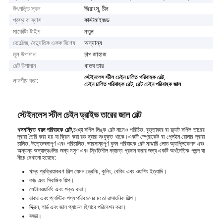
উৎপত্তি স্থল
জিয়াংসু, চীন
প্রস্থ বা ব্যাস
কাস্টমাইজড
মার্কেটিং টাইপ
নতুন
ভোল্টেজ, বৈদ্যুতিক একক বিশেষ
অন্যান্য
মূল উপাদান
চাপ জাহাজ
বেল্ট উপাদান
ধাতব তার
,
স্টেইনলেস স্টীল চেইন চালিত পরিবাহক বেল্ট
লক্ষণীয় করা:
,
চেইন চালিত পরিবাহক বেল্ট
বেল্ট চেইন পরিবাহক জাল
স্টেইনলেস স্টীল চেইন ড্রাইভ তারের জাল বেল্ট
খ
সমন্বিত বয়ন পরিবাহক বেল্ট
,
চওড়া সর্পিল লিঙ্ক বেল্ট নামেও পরিচিত, বৃত্তাকার বা ফ্ল্যাট সর্পিল তারের
দ্বারা তৈরি করা হয় যা ক্রিম করা রড দ্বারা সংযুক্ত থাকে।একটি স্প্রোকেট বা প্লেইন রোলার দ্বারা
চালিত, উত্তেজনাপূর্ণ এবং পরিচালিত, ভারসাম্যপূর্ণ বুনন পরিবাহক বেল্ট মাঝারি লোড অ্যাপ্লিকেশন এবং
অন্যান্য অন্যান্যগুলির জন্য মসৃণ এবং স্থিতিশীল নড়াচড়া প্রদান করার জন্য একটি অর্থনৈতিক পছন্দ যা
নীচে দেখানো হয়েছে:
খাদ্য প্রক্রিয়াকরণ শিল্প যেমন ড্রেনিং, কুলিং, বেকিং এবং ওয়াশিং ইত্যাদি।
কাচ এবং সিরামিক শিল্প।
মেটালওয়ার্কিং এবং শক্ত করা।
রাবার এবং প্লাস্টিক পণ্য পরিবহনের মতো রাসায়নিক শিল্প।
স্ক্রিন, গার্ড এবং জাল প্যানেল হিসাবে পরিবেশন করা।
সজ্জা।