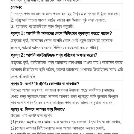
যার ফলে খুচরা যন্ত্রাংশের পরিষেবা জীবন বজায় থাকে।
মোড়ক:
1.
সমস্ত পণ্য নলাকার আকারে প্যাক করা হয়, দৈর্ঘ্য এবং প্রস্থ চিহ্নিত করা হয়।
2. স্ট্যান্ডার্ড পাতলা পাতলা কাঠের কাঠের বাক্স উত্পাদন পৃষ্ঠ ভাঙা এড়াতে.
3. গ্রাহকের প্রয়োজনীয়তা ব্রাশ চিহ্ন অনুযায়ী.
প্রশ্ন 1: আপনি কি আমাদের দেশে শিপিংয়ের ব্যবস্থা করতে পারেন?
উত্তর: হ্যাঁ, আমাদের দেশে আপনি কোন পোর্ট পছন্দ করেন তা আমাকে
জানান, আমরা আপনার জন্য শিপিংয়ের ব্যবস্থা করতে পারি।
প্রশ্ন 2: আপনি কাস্টমাইজড পণ্য পরিষেবা অফার করেন?
উত্তর: হ্যাঁ, কাস্টমাইজ পণ্য আমাদের কারখানায় পাওয়া যায়।আমাদের কাছে
আপনার ডিজাইনের ছবি পাঠান, আমরা আমাদের পেশাদার ডিজাইনের সাথে এটি
সম্পর্কে কথা বলি
প্রশ্ন 3: আপনি কি ট্রেডিং কোম্পানি বা কারখানা?
উত্তর: আমরা কারখানা।আমাদের কারখানা ইয়াংঝো শহরে অবস্থিত।আমাদের
দেখার জন্য স্বাগতম.আমরা সবসময় আপনার জন্য প্রস্তুত.আমি দৃঢ়ভাবে বিশ্বাস
করি আপনি পরিদর্শন করার পরে আমাদের পণ্য আরও ভালভাবে বুঝতে পারবেন।
প্রশ্ন 4: কিভাবে আপনার পণ্য কিনতে?
উত্তর: এটি একটি ভাল প্রশ্ন:
(1)প্রথমে অনুগ্রহ করে আমাদেরকে আপনার প্রয়োজনের বিস্তারিত আকার দেখান,
(2)তাহলে আপনার নিশ্চিতকরণের জন্য আমরা আপনাকে অঙ্কন দেখাই,