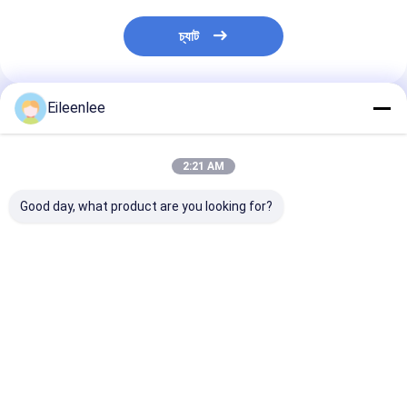
চ্যাট
Eileenlee
প্রস্তাবিত পণ্য
2:21 AM
Good day, what product are you looking for?
স্টেইনলেস স্টীল আই লিঙ্ক
1 মিমি স্টেইনলেস স্টিল আই
আলংকারিক ধাতব চেইন 
ওয়্যার মেশ বেল্ট
ফ্লেক্স কনভেয়ার বেল্ট হেভি ডিউটি ​​
চেইন লিঙ্ক বেড়া জাল ফ
মেটাল স্ক্রীন মেশ
ভালো দাম
ভালো দাম
ভালো দাম