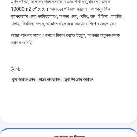
এখন পর্যন্ত, আমাদের প্রধান উদ্ভিদ এবং শাখা প্ল্যান্টের মোট এলাকা
10000m2 পৌঁছেছে। আমাদের পরিবহণ সরঞ্জাম এবং আনুষাঙ্গিক
ব্যাপকভাবে খাদ্য প্রক্রিয়াকরণ, অবসর খাদ্য, বেকিং, তাপ চিকিত্সা, ফোরজিং,
ঢালাই, সিরামিক, গ্লাস, অটোমোবাইল এবং অন্যান্য শিল্পে ব্যবহৃত হয়।
আমরা আপনার সাথে একসাথে বিকাশ করতে ইচ্ছুক, আপনার অনুসন্ধানকে
স্বাগত জানাই।
ট্যাগ:
কৃষি পরিবাহক চেইন
তারের জাল ক্ল্যাডিং
ফ্ল্যাট টপ চেইন পরিবাহক