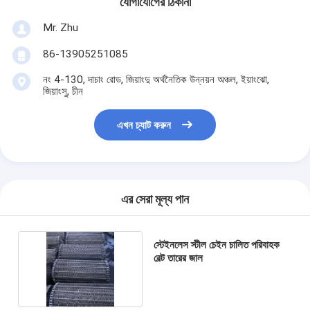
যোগাযোগের ঠিকানা
Mr. Zhu
86-13905251085
নং 4-130, দাচাং রোড, জিয়াংদু অর্থনৈতিক উন্নয়ন অঞ্চল, ইয়াংঝো,
জিয়াংসু, চীন
এখন চ্যাট করুন
এর সেরা মূল্য পান
স্টেইনলেস স্টীল চেইন চালিত পরিবাহক
বেল্ট তারের জাল