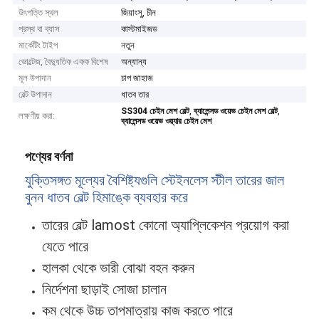
উৎপত্তি স্থল
জিয়াংসু, চীন
প্রস্থ বা ব্যাস
কাস্টমাইজড
মার্কেটিং টাইপ
নতুন
ভোল্টেজ, বৈদ্যুতিক একক বিশেষ
অন্যান্য
মূল উপাদান
চাপ জাহাজ
বেল্ট উপাদান
ধাতব তার
,
,
SS304 চেইন মেশ বেল্ট
ব্যালেন্সড ওয়েভ চেইন মেশ বেল্ট
লক্ষণীয় করা:
ব্যালেন্সড ওয়েভ ওয়্যার চেইন মেশ
পণ্যের বর্ণনা
যুক্তিসঙ্গত মূল্যের বৈশিষ্ট্যগুলি স্টেইনলেস স্টীল তারের জাল
বুনন ধাতব বেল্ট হিমাঙ্কে ব্যবহার করে
তারের বেল্ট lamost কোনো অ্যাপ্লিকেশন প্রয়োগ করা
যেতে পারে
হালকা থেকে ভারী বোঝা বহন করুন
নির্দেশনা ছাড়াই সোজা চালান
কম থেকে উচ্চ তাপমাত্রায় কাজ করতে পারে