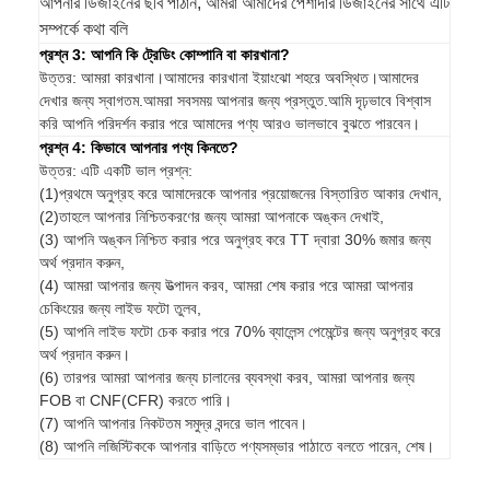
আপনার ডিজাইনের ছবি পাঠান, আমরা আমাদের পেশাদার ডিজাইনের সাথে এটি
সম্পর্কে কথা বলি
প্রশ্ন 3: আপনি কি ট্রেডিং কোম্পানি বা কারখানা?
উত্তর: আমরা কারখানা।আমাদের কারখানা ইয়াংঝো শহরে অবস্থিত।আমাদের
দেখার জন্য স্বাগতম.আমরা সবসময় আপনার জন্য প্রস্তুত.আমি দৃঢ়ভাবে বিশ্বাস
করি আপনি পরিদর্শন করার পরে আমাদের পণ্য আরও ভালভাবে বুঝতে পারবেন।
প্রশ্ন 4: কিভাবে আপনার পণ্য কিনতে?
উত্তর: এটি একটি ভাল প্রশ্ন:
(1)প্রথমে অনুগ্রহ করে আমাদেরকে আপনার প্রয়োজনের বিস্তারিত আকার দেখান,
(2)তাহলে আপনার নিশ্চিতকরণের জন্য আমরা আপনাকে অঙ্কন দেখাই,
(3) আপনি অঙ্কন নিশ্চিত করার পরে অনুগ্রহ করে TT দ্বারা 30% জমার জন্য
অর্থ প্রদান করুন,
(4) আমরা আপনার জন্য উত্পাদন করব, আমরা শেষ করার পরে আমরা আপনার
চেকিংয়ের জন্য লাইভ ফটো তুলব,
(5) আপনি লাইভ ফটো চেক করার পরে 70% ব্যালেন্স পেমেন্টের জন্য অনুগ্রহ করে
অর্থ প্রদান করুন।
(6) তারপর আমরা আপনার জন্য চালানের ব্যবস্থা করব, আমরা আপনার জন্য
FOB বা CNF(CFR) করতে পারি।
(7) আপনি আপনার নিকটতম সমুদ্র বন্দরে ভাল পাবেন।
(8) আপনি লজিস্টিককে আপনার বাড়িতে পণ্যসম্ভার পাঠাতে বলতে পারেন, শেষ।