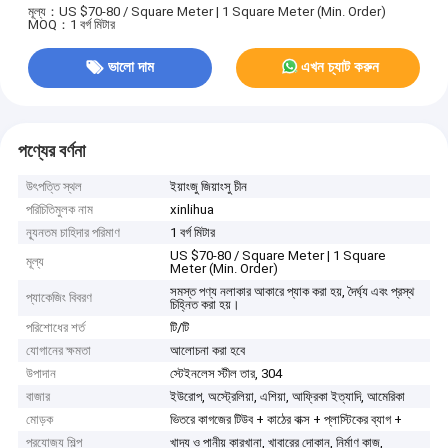
মূল্য：US $70-80 / Square Meter | 1 Square Meter (Min. Order)
MOQ：1 বর্গ মিটার
ভালো দাম
এখন চ্যাট করুন
পণ্যের বর্ণনা
উৎপত্তি স্থল
ইয়াংজু জিয়াংসু চীন
পরিচিতিমুলক নাম
xinlihua
ন্যূনতম চাহিদার পরিমাণ
1 বর্গ মিটার
US $70-80 / Square Meter | 1 Square
মূল্য
Meter (Min. Order)
সমস্ত পণ্য নলাকার আকারে প্যাক করা হয়, দৈর্ঘ্য এবং প্রস্থ
প্যাকেজিং বিবরণ
চিহ্নিত করা হয়।
পরিশোধের শর্ত
টি/টি
যোগানের ক্ষমতা
আলোচনা করা হবে
উপাদান
স্টেইনলেস স্টীল তার, 304
বাজার
ইউরোপ, অস্ট্রেলিয়া, এশিয়া, আফ্রিকা ইত্যাদি, আমেরিকা
মোড়ক
ভিতরে কাগজের টিউব + কাঠের বাক্স + প্লাস্টিকের ব্যাগ +
প্রযোজ্য শিল্প
খাদ্য ও পানীয় কারখানা, খাবারের দোকান, নির্মাণ কাজ,