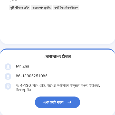
কৃষি পরিবাহক চেইন
তারের জাল ক্ল্যাডিং
ফ্ল্যাট টপ চেইন পরিবাহক
যোগাযোগের ঠিকানা
Mr. Zhu
86-13905251085
নং 4-130, দাচাং রোড, জিয়াংদু অর্থনৈতিক উন্নয়ন অঞ্চল, ইয়াংঝো,
জিয়াংসু, চীন
এখন চ্যাট করুন