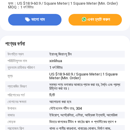
মূল্য：US $18.9-60.9 / Square Meter | 1 Square Meter (Min. Order)
MOQ：1 বর্গ মিটার
ভালো দাম
এখন চ্যাট করুন
পণ্যের বর্ণনা
উৎপত্তি স্থল
ইয়াংজু জিয়াংসু চীন
পরিচিতিমুলক নাম
xinlihua
ন্যূনতম চাহিদার পরিমাণ
1 বর্গ মিটার
US $18.9-60.9 / Square Meter | 1 Square
মূল্য
Meter (Min. Order)
সমস্ত পণ্য নলাকার আকারে প্যাক করা হয়, দৈর্ঘ্য এবং প্রস্থ
প্যাকেজিং বিবরণ
চিহ্নিত করা হয়।
পরিশোধের শর্ত
টি/টি
যোগানের ক্ষমতা
আলোচনা করা হবে
উপাদান
স্টেইনলেস স্টীল তার, 304
বাজার
ইউরোপ, অস্ট্রেলিয়া, এশিয়া, আফ্রিকা ইত্যাদি, আমেরিকা
মোড়ক
ভিতরে কাগজের টিউব + কাঠের বাক্স + প্লাস্টিকের ব্যাগ +
প্রযোজ্য শিল্প
খাদ্য ও পানীয় কারখানা, খাবারের দোকান, নির্মাণ কাজ,