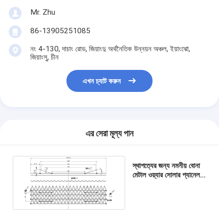
Mr. Zhu
86-13905251085
নং 4-130, দাচাং রোড, জিয়াংদু অর্থনৈতিক উন্নয়ন অঞ্চল, ইয়াংঝো,
জিয়াংসু, চীন
এখন চ্যাট করুন
এর সেরা মূল্য পান
স্থাপত্যের জন্য নমনীয় বোনা
মেটাল ওয়্যার সোলার প্যানেল
মেশ স্ক্রীন প্যানেল