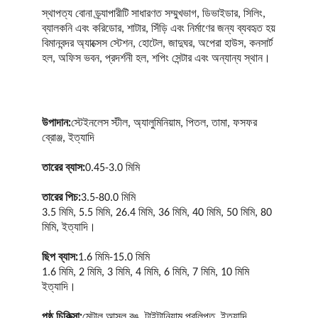
স্থাপত্য বোনা ড্র্যাপারীটি সাধারণত সম্মুখভাগ, ডিভাইডার, সিলিং, 
ব্যালকনি এবং করিডোর, শাটার, সিঁড়ি এবং নির্মাণের জন্য ব্যবহৃত হয়
বিমানবন্দর অ্যাক্সেস স্টেশন, হোটেল, জাদুঘর, অপেরা হাউস, কনসার্ট 
হল, অফিস ভবন, প্রদর্শনী হল, শপিং সেন্টার এবং অন্যান্য স্থান।
উপাদান:
স্টেইনলেস স্টীল, অ্যালুমিনিয়াম, পিতল, তামা, ফসফর 
ব্রোঞ্জ, ইত্যাদি
তারের ব্যাস:
0.45-3.0 মিমি
তারের পিচ:
3.5-80.0 মিমি
3.5 মিমি, 5.5 মিমি, 26.4 মিমি, 36 মিমি, 40 মিমি, 50 মিমি, 80 
মিমি, ইত্যাদি।
ছিপ ব্যাস:
1.6 মিমি-15.0 মিমি
1.6 মিমি, 2 মিমি, 3 মিমি, 4 মিমি, 6 মিমি, 7 মিমি, 10 মিমি 
ইত্যাদি।
পৃষ্ঠ চিকিত্সা:
মেটাল আসল রঙ, টাইটানিয়াম প্রলিপ্ত, ইত্যাদি