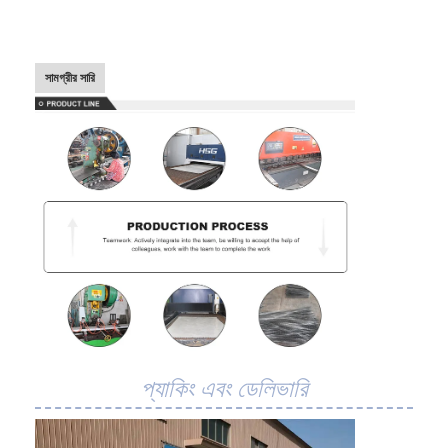
মৌচাক পরিবাহক বেল্ট
পরিবাহক চেইন প্লেট
সামগ্রীর সারি
সোলার ফটোভোলটাইক মেশ বেল্ট
চেইন মেশ বেল্ট
সর্পিল ফ্রিজার বেল্ট
ওভেন কনভেয়ার বেল্ট
প্যাকিং এবং ডেলিভারি