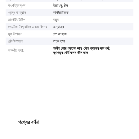
উৎপত্তি স্থল
জিয়াংসু, চীন
প্রস্থ বা ব্যাস
কাস্টমাইজড
মার্কেটিং টাইপ
নতুন
ভোল্টেজ, বৈদ্যুতিক একক বিশেষ
অন্যান্য
মূল উপাদান
চাপ জাহাজ
বেল্ট উপাদান
ধাতব তার
,
,
নমনীয় সৌর প্যানেল জাল
সৌর প্যানেল জাল পর্দা
লক্ষণীয় করা:
স্থাপত্য স্টেইনলেস স্টীল জাল
পণ্যের বর্ণনা