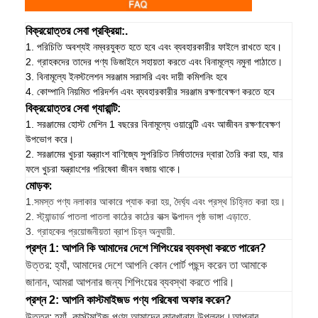
বিক্রয়োত্তর সেবা প্রক্রিয়া:.
1. পরিচিতি অবশ্যই নম্বরযুক্ত হতে হবে এবং ব্যবহারকারীর ফাইলে রাখতে হবে।
2. গ্রাহকদের তাদের পণ্য ডিজাইনে সহায়তা করতে এবং বিনামূল্যে নমুনা পাঠাতে।
3. বিনামূল্যে ইনস্টলেশন সরঞ্জাম সরাসরি এবং দায়ী কমিশনিং হবে
4. কোম্পানি নিয়মিত পরিদর্শন এবং ব্যবহারকারীর সরঞ্জাম রক্ষণাবেক্ষণ করতে হবে
বিক্রয়োত্তর সেবা গ্যারান্টি:
1. সরঞ্জামের হোস্ট মেশিন 1 বছরের বিনামূল্যে ওয়ারেন্টি এবং আজীবন রক্ষণাবেক্ষণ
উপভোগ করে।
2. সরঞ্জামের খুচরা যন্ত্রাংশ বাণিজ্যে সুপরিচিত নির্মাতাদের দ্বারা তৈরি করা হয়, যার
ফলে খুচরা যন্ত্রাংশের পরিষেবা জীবন বজায় থাকে।
মোড়ক:
1.
সমস্ত পণ্য নলাকার আকারে প্যাক করা হয়, দৈর্ঘ্য এবং প্রস্থ চিহ্নিত করা হয়।
2. স্ট্যান্ডার্ড পাতলা পাতলা কাঠের কাঠের বাক্স উত্পাদন পৃষ্ঠ ভাঙ্গা এড়াতে.
3. গ্রাহকের প্রয়োজনীয়তা ব্রাশ চিহ্ন অনুযায়ী.
প্রশ্ন 1: আপনি কি আমাদের দেশে শিপিংয়ের ব্যবস্থা করতে পারেন?
উত্তর: হ্যাঁ, আমাদের দেশে আপনি কোন পোর্ট পছন্দ করেন তা আমাকে
জানান, আমরা আপনার জন্য শিপিংয়ের ব্যবস্থা করতে পারি।
প্রশ্ন 2: আপনি কাস্টমাইজড পণ্য পরিষেবা অফার করেন?
উত্তর: হ্যাঁ, কাস্টমাইজ পণ্য আমাদের কারখানায় উপলব্ধ।আপনার