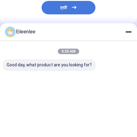
চ্যাট
Eileenlee
প্রস্তাবিত পণ্য
5:25 AM
Good day, what product are you looking for?
আর্কিটেকচারাল বার্ড প্রুফিংয়ের
পাখি প্রতিরোধী টেপের জন্য 8
সৌর প্যানেল আর্কিটেক
জন্য কালো বোনা সোলার
ইঞ্চি এসএস ব্যাঙ্কার
ওয়্যার মেশ ফেন্সিং মেটা
প্যানেল মেশ কিট
আর্কিটেকচারাল মেশ মেটাল
এক্সক্লুশনের জন্য
প্যানেল
30m
ভালো দাম
ভালো দাম
ভালো দাম