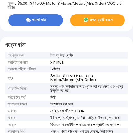
মূল্য：$5.00 - $115.00/ Meter|3 Meter/Meters(Min. Order)
MOQ：5
মিটার
ভালো দাম
এখন চ্যাট করুন
পণ্যের বর্ণনা
উৎপত্তি স্থল
ইয়াংজু জিয়াংসু চীন
পরিচিতিমুলক নাম
xinlihua
ন্যূনতম চাহিদার পরিমাণ
5 মিটার
$5.00 - $115.00/ Meter|3
মূল্য
Meter/Meters(Min. Order)
সমস্ত পণ্য নলাকার আকারে প্যাক করা হয়, দৈর্ঘ্য এবং প্রস্থ
প্যাকেজিং বিবরণ
চিহ্নিত করা হয়।
পরিশোধের শর্ত
টি/টি
যোগানের ক্ষমতা
আলোচনা করা হবে
উপাদান
স্টেইনলেস স্টীল তার, 304
বাজার
ইউরোপ, অস্ট্রেলিয়া, এশিয়া, আফ্রিকা ইত্যাদি, আমেরিকা
মোড়ক
ভিতরে কাগজের টিউব + কাঠের বাক্স + প্লাস্টিকের ব্যাগ +
প্রযোজ্য শিল্প
খাদ্য ও পানীয় কারখানা, খাবারের দোকান, নির্মাণ কাজ,