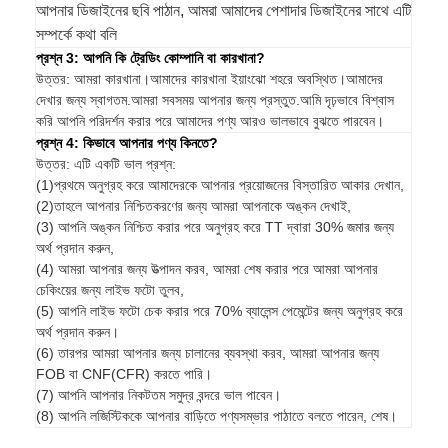
আপনার ডিজাইনের ছবি পাঠান, আমরা আমাদের পেশাদার ডিজাইনের সাথে এটি
সম্পর্কে কথা বলি
প্রশ্ন 3: আপনি কি ট্রেডিং কোম্পানি বা কারখানা?
উত্তর: আমরা কারখানা।আমাদের কারখানা ইয়াংঝো শহরে অবস্থিত।আমাদের
দেখার জন্য স্বাগতম.আমরা সবসময় আপনার জন্য প্রস্তুত.আমি দৃঢ়ভাবে বিশ্বাস
করি আপনি পরিদর্শন করার পরে আমাদের পণ্য আরও ভালভাবে বুঝতে পারবেন।
প্রশ্ন 4: কিভাবে আপনার পণ্য কিনতে?
উত্তর: এটি একটি ভাল প্রশ্ন:
(1)প্রথমে অনুগ্রহ করে আমাদেরকে আপনার প্রয়োজনের বিস্তারিত আকার দেখান,
(2)তাহলে আপনার নিশ্চিতকরণের জন্য আমরা আপনাকে অঙ্কন দেখাই,
(3) আপনি অঙ্কন নিশ্চিত করার পরে অনুগ্রহ করে TT দ্বারা 30% জমার জন্য
অর্থ প্রদান করুন,
(4) আমরা আপনার জন্য উত্পাদন করব, আমরা শেষ করার পরে আমরা আপনার
চেকিংয়ের জন্য লাইভ ফটো তুলব,
(5) আপনি লাইভ ফটো চেক করার পরে 70% ব্যালেন্স পেমেন্টের জন্য অনুগ্রহ করে
অর্থ প্রদান করুন।
(6) তারপর আমরা আপনার জন্য চালানের ব্যবস্থা করব, আমরা আপনার জন্য
FOB বা CNF(CFR) করতে পারি।
(7) আপনি আপনার নিকটতম সমুদ্র বন্দরে ভাল পাবেন।
(8) আপনি লজিস্টিককে আপনার বাড়িতে পণ্যসম্ভার পাঠাতে বলতে পারেন, শেষ।