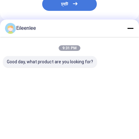
চ্যাট
Eileenlee
প্রস্তাবিত পণ্য
9:31 PM
Good day, what product are you looking for?
খাদ্য শিল্পে ফ্ল্যাট তারের কার্বন
OEM গ্রেট ওয়াল স্টেইনলেস
মই লিঙ্ক লোহা
স্টেইনলেস স্টীল পরিবাহক বেল্ট
পরিবাহক বেল্ট হেভি ডিউটি ​​তারের
Galvanized ঢালাই
জাল
জাল পরিবাহক বেল্ট
ভালো দাম
ভালো দাম
ভালো দাম
বাড়ি
আমাদের
আমাদের সাথে যোগাযোগ
Desktop