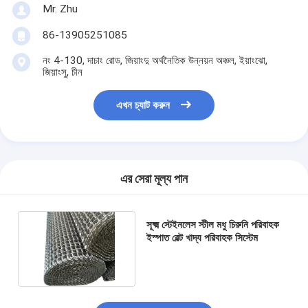
Mr. Zhu
86-13905251085
নং 4-130, দাচাং রোড, জিয়াংদু অর্থনৈতিক উন্নয়ন অঞ্চল, ইয়াংঝো,
জিয়াংসু, চীন
এখন চ্যাট করুন
এর সেরা মূল্য পান
সূক্ষ্ম স্টেইনলেস স্টীল মধু চিরুনি পরিবাহক
ইস্পাত বেল্ট খাদ্য পরিবাহক সিস্টেম