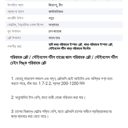
উৎপত্তি স্থল
জিয়াংসু, চীন
প্রস্থ বা ব্যাস
কাস্টমাইজড
মার্কেটিং টাইপ
নতুন
ভোল্টেজ, বৈদ্যুতিক একক বিশেষ
অন্যান্য
মূল উপাদান
চাপ জাহাজ
বেল্ট উপাদান
ধাতব তার
,
,
হানি কম্ব পরিবাহক ইস্পাত বেল্ট
খাদ্য পরিবাহক ইস্পাত বেল্ট
লক্ষণীয় করা:
স্টেইনলেস স্টীল খাদ্য পরিবাহক সিস্টেম
পরিবাহক বেল্ট / স্টেইনলেস স্টীল তারের জাল পরিবাহক বেল্ট / স্টেইনলেস স্টীল
চেইন লিঙ্ক পরিবাহক বেল্ট
1: যেহেতু ফারফেস সমতল এবং মসৃণ, বেল্টগুলি ছোট আইটেম এবং অস্থির পণ্য বহন 
করতে পারে, বাঁক হার: 1.7-2.2, প্রস্থ 200-1200 মিমি
2: অনুমোদিত টান বেশি, যাতে ভারী বোঝা পরিবহন করা যায়।
3: চাপের বিরুদ্ধে বেল্টের শক্তি বেশি, যাতে বেল্টগুলি চাপের অধীনে প্রক্রিয়াকরণের 
জন্য ব্যবহার করা যেতে পারে।