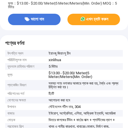
মূল্য：$13.00 - $20.00/ Meter|5 Meter/Meters(Min. Order)
MOQ：5
মিটার
ভালো দাম
এখন চ্যাট করুন
পণ্যের বর্ণনা
উৎপত্তি স্থল
ইয়াংজু জিয়াংসু চীন
পরিচিতিমুলক নাম
xinlihua
ন্যূনতম চাহিদার পরিমাণ
5 মিটার
$13.00 - $20.00/ Meter|5
মূল্য
Meter/Meters(Min. Order)
সমস্ত পণ্য নলাকার আকারে প্যাক করা হয়, দৈর্ঘ্য এবং প্রস্থ
প্যাকেজিং বিবরণ
চিহ্নিত করা হয়।
পরিশোধের শর্ত
টি/টি
যোগানের ক্ষমতা
আলোচনা করা হবে
উপাদান
স্টেইনলেস স্টীল তার, 304
বাজার
ইউরোপ, অস্ট্রেলিয়া, এশিয়া, আফ্রিকা ইত্যাদি, আমেরিকা
মোড়ক
ভিতরে কাগজের টিউব + কাঠের বাক্স + প্লাস্টিকের ব্যাগ +
প্রযোজ্য শিল্প
খাদ্য ও পানীয় কারখানা, খাবারের দোকান, নির্মাণ কাজ,