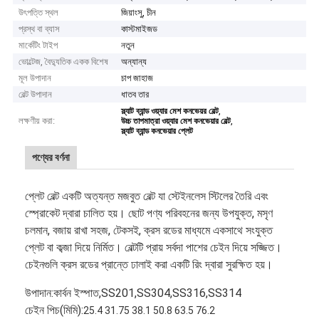
উৎপত্তি স্থল
জিয়াংসু, চীন
প্রস্থ বা ব্যাস
কাস্টমাইজড
মার্কেটিং টাইপ
নতুন
ভোল্টেজ, বৈদ্যুতিক একক বিশেষ
অন্যান্য
মূল উপাদান
চাপ জাহাজ
বেল্ট উপাদান
ধাতব তার
,
স্ল্যাট ব্যান্ড ওয়্যার মেশ কনভেয়র বেল্ট
লক্ষণীয় করা:
,
উচ্চ তাপমাত্রা ওয়্যার মেশ কনভেয়ার বেল্ট
স্ল্যাট ব্যান্ড কনভেয়ার প্লেট
পণ্যের বর্ণনা
প্লেট বেল্ট একটি অত্যন্ত মজবুত বেল্ট যা স্টেইনলেস স্টিলের তৈরি এবং
স্প্রোকেট দ্বারা চালিত হয়। ছোট পণ্য পরিবহনের জন্য উপযুক্ত, মসৃণ
চলমান, বজায় রাখা সহজ, টেকসই, ক্রস রডের মাধ্যমে একসাথে সংযুক্ত
প্লেট বা কব্জা দিয়ে নির্মিত। বেল্টটি প্রায় সর্বদা পাশের চেইন দিয়ে সজ্জিত।
চেইনগুলি ক্রস রডের প্রান্তে ঢালাই করা একটি রিং দ্বারা সুরক্ষিত হয়।
উপাদান:
কার্বন ইস্পাত
,
SS201
,
SS304
,
SS316
,
SS314
চেইন পিচ(
মিমি
):
25.4 31.75 38.1 50.8 63.5 76.2