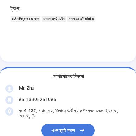
ট্যাগ:
চেইন লিঙ্ক তারের জাল
এসএস স্ল্যাট চেইন
কনভেয়র বেল্ট slats
যোগাযোগের ঠিকানা
Mr. Zhu
86-13905251085
নং 4-130, দাচাং রোড, জিয়াংদু অর্থনৈতিক উন্নয়ন অঞ্চল, ইয়াংঝো,
জিয়াংসু, চীন
এখন চ্যাট করুন