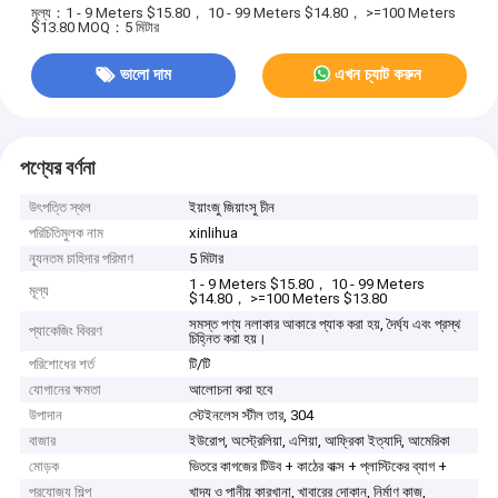
মূল্য：1 - 9 Meters $15.80， 10 - 99 Meters $14.80， >=100 Meters
$13.80
MOQ：5 মিটার
ভালো দাম
এখন চ্যাট করুন
পণ্যের বর্ণনা
উৎপত্তি স্থল
ইয়াংজু জিয়াংসু চীন
পরিচিতিমুলক নাম
xinlihua
ন্যূনতম চাহিদার পরিমাণ
5 মিটার
1 - 9 Meters $15.80， 10 - 99 Meters
মূল্য
$14.80， >=100 Meters $13.80
সমস্ত পণ্য নলাকার আকারে প্যাক করা হয়, দৈর্ঘ্য এবং প্রস্থ
প্যাকেজিং বিবরণ
চিহ্নিত করা হয়।
পরিশোধের শর্ত
টি/টি
যোগানের ক্ষমতা
আলোচনা করা হবে
উপাদান
স্টেইনলেস স্টীল তার, 304
বাজার
ইউরোপ, অস্ট্রেলিয়া, এশিয়া, আফ্রিকা ইত্যাদি, আমেরিকা
মোড়ক
ভিতরে কাগজের টিউব + কাঠের বাক্স + প্লাস্টিকের ব্যাগ +
প্রযোজ্য শিল্প
খাদ্য ও পানীয় কারখানা, খাবারের দোকান, নির্মাণ কাজ,