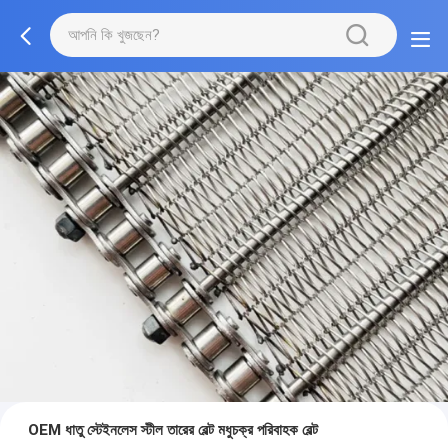
OEM ধাতু স্টেইনলেস স্টীল তারের বেল্ট মধুচক্র পরিবাহক বেল্ট