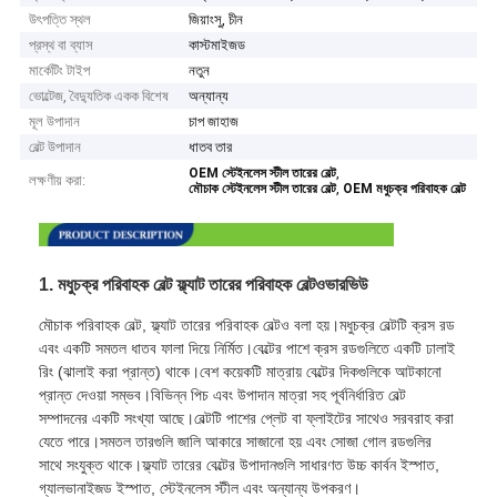
উৎপত্তি স্থল
জিয়াংসু, চীন
প্রস্থ বা ব্যাস
কাস্টমাইজড
মার্কেটিং টাইপ
নতুন
ভোল্টেজ, বৈদ্যুতিক একক বিশেষ
অন্যান্য
মূল উপাদান
চাপ জাহাজ
বেল্ট উপাদান
ধাতব তার
,
OEM স্টেইনলেস স্টীল তারের বেল্ট
লক্ষণীয় করা:
,
মৌচাক স্টেইনলেস স্টীল তারের বেল্ট
OEM মধুচক্র পরিবাহক বেল্ট
1. মধুচক্র পরিবাহক বেল্ট ফ্ল্যাট তারের পরিবাহক বেল্ট
ওভারভিউ
মৌচাক পরিবাহক বেল্ট, ফ্ল্যাট তারের পরিবাহক বেল্টও বলা হয়।মধুচক্র বেল্টটি ক্রস রড
এবং একটি সমতল ধাতব ফালা দিয়ে নির্মিত।বেল্টের পাশে ক্রস রডগুলিতে একটি ঢালাই
রিং (ঝালাই করা প্রান্ত) থাকে।বেশ কয়েকটি মাত্রায় বেল্টের দিকগুলিকে আটকানো
প্রান্ত দেওয়া সম্ভব।বিভিন্ন পিচ এবং উপাদান মাত্রা সহ পূর্বনির্ধারিত বেল্ট
সম্পাদনের একটি সংখ্যা আছে।বেল্টটি পাশের প্লেট বা ফ্লাইটের সাথেও সরবরাহ করা
যেতে পারে।সমতল তারগুলি জালি আকারে সাজানো হয় এবং সোজা গোল রডগুলির
সাথে সংযুক্ত থাকে।ফ্ল্যাট তারের বেল্টের উপাদানগুলি সাধারণত উচ্চ কার্বন ইস্পাত,
গ্যালভানাইজড ইস্পাত, স্টেইনলেস স্টীল এবং অন্যান্য উপকরণ।