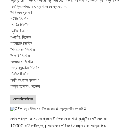
মধুচক্র বেল্ট, উচ্চ তাপমাত্রা প্রতিরোধের, বড় খোলা এলাকা, সমতল পৃষ্ঠ নিম্নলিখিত
মৌচাক পরিবাহক বেল্ট
অ্যাপ্লিকেশনগুলিতে ব্যাপকভাবে ব্যবহৃত হয়।
*
পরিবহন ব্যবস্থা
পরিবাহক চেইন প্লেট
*
হিটিং সিস্টেম
*
বেকিং সিস্টেম
সোলার ফটোভোলটাইক মেশ বেল্ট
*
কুলিং সিস্টেম
*
ওয়াশিং সিস্টেম
চেইন মেশ বেল্ট
*
হিমায়িত সিস্টেম
*
প্যাকেজিং সিস্টেম
সর্পিল ফ্রিজার বেল্ট
*
বাছাই সিস্টেম
*
শুকানোর সিস্টেম
*
পণ্য হ্যান্ডলিং সিস্টেম
ওভেন কনভেয়ার বেল্ট
*
সিভিং সিস্টেম
*
রুটি উৎপাদন ব্যবস্থা
*
বর্জ্য হ্যান্ডলিং সিস্টেম
কোম্পানি সংক্ষিপ্ত
এখন পর্যন্ত, আমাদের প্রধান উদ্ভিদ এবং শাখা প্ল্যান্টের মোট এলাকা
10000m2 পৌঁছেছে। আমাদের পরিবহণ সরঞ্জাম এবং আনুষাঙ্গিক