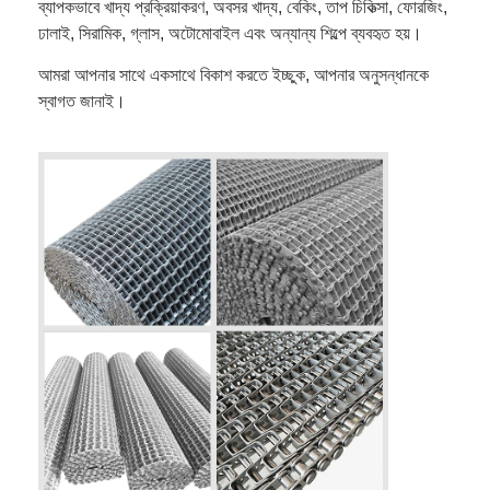
ব্যাপকভাবে খাদ্য প্রক্রিয়াকরণ, অবসর খাদ্য, বেকিং, তাপ চিকিত্সা, ফোরজিং,
ঢালাই, সিরামিক, গ্লাস, অটোমোবাইল এবং অন্যান্য শিল্পে ব্যবহৃত হয়।
আমরা আপনার সাথে একসাথে বিকাশ করতে ইচ্ছুক, আপনার অনুসন্ধানকে
স্বাগত জানাই।