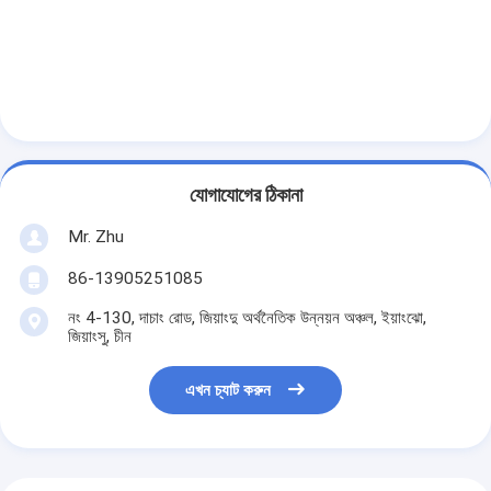
যোগাযোগের ঠিকানা
Mr. Zhu
86-13905251085
নং 4-130, দাচাং রোড, জিয়াংদু অর্থনৈতিক উন্নয়ন অঞ্চল, ইয়াংঝো,
জিয়াংসু, চীন
এখন চ্যাট করুন