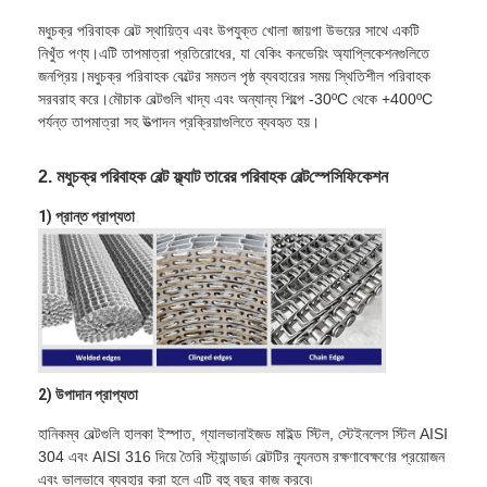
মধুচক্র পরিবাহক বেল্ট স্থায়িত্ব এবং উপযুক্ত খোলা জায়গা উভয়ের সাথে একটি
নিখুঁত পণ্য।এটি তাপমাত্রা প্রতিরোধের, যা বেকিং কনভেয়িং অ্যাপ্লিকেশনগুলিতে
জনপ্রিয়।মধুচক্র পরিবাহক বেল্টের সমতল পৃষ্ঠ ব্যবহারের সময় স্থিতিশীল পরিবাহক
সরবরাহ করে।মৌচাক বেল্টগুলি খাদ্য এবং অন্যান্য শিল্পে -30ºC থেকে +400ºC
পর্যন্ত তাপমাত্রা সহ উত্পাদন প্রক্রিয়াগুলিতে ব্যবহৃত হয়।
স্পেসিফিকেশন
2. মধুচক্র পরিবাহক বেল্ট ফ্ল্যাট তারের পরিবাহক বেল্ট
1) প্রান্ত প্রাপ্যতা
2) উপাদান প্রাপ্যতা
হানিকম্ব বেল্টগুলি হালকা ইস্পাত, গ্যালভানাইজড মাইল্ড স্টিল, স্টেইনলেস স্টিল AISI
304 এবং AISI 316 দিয়ে তৈরি স্ট্যান্ডার্ড৷ বেল্টটির ন্যূনতম রক্ষণাবেক্ষণের প্রয়োজন
এবং ভালভাবে ব্যবহার করা হলে এটি বহু বছর কাজ করবে৷