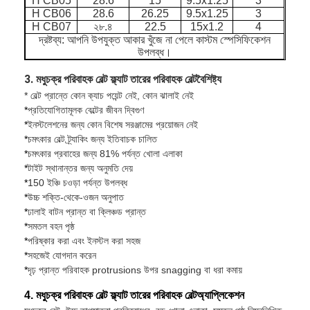
H CB05
28.6
15
9.5x1.25
3
কারখানা ভ্রমণ
H CB06
28.6
26.25
9.5x1.25
3
H CB07
২৮.৪
22.5
15x1.2
4
দ্রষ্টব্য: আপনি উপযুক্ত আকার খুঁজে না পেলে কাস্টম স্পেসিফিকেশন
মান নিয়ন্ত্রণ
উপলব্ধ।
আমাদের সাথে যোগাযোগ করুন
3. মধুচক্র পরিবাহক বেল্ট ফ্ল্যাট তারের পরিবাহক বেল্ট
বৈশিষ্ট্য
* বেল্ট প্রান্তে কোন ক্যাচ পয়েন্ট নেই, কোন ঝালাই নেই
খবর
*
প্রতিযোগিতামূলক বেল্টের জীবন দ্বিগুণ
*
ইনস্টলেশনের জন্য কোন বিশেষ সরঞ্জামের প্রয়োজন নেই
সব ক্ষেত্রেই
*
চমৎকার বেল্ট ট্র্যাকিং জন্য ইতিবাচক চালিত
*
চমৎকার প্রবাহের জন্য 81% পর্যন্ত খোলা এলাকা
*
টাইট স্থানান্তর জন্য অনুমতি দেয়
*
150 ইঞ্চি চওড়া পর্যন্ত উপলব্ধ
স্টেইনলেস স্টীল জাল বেল্ট
*
উচ্চ শক্তি-থেকে-ওজন অনুপাত
*
ঢালাই বাটন প্রান্ত বা ক্লিঞ্চড প্রান্ত
*
সমতল বহন পৃষ্ঠ
সর্পিল তারের জাল
*
পরিষ্কার করা এবং ইনস্টল করা সহজ
*
সহজেই যোগদান করেন
উচ্চ তাপমাত্রা তারের জাল
*
দৃঢ় প্রান্ত পরিবাহক protrusions উপর snagging বা ধরা কমায়
খাদ্য জাল বেল্ট
4. মধুচক্র পরিবাহক বেল্ট ফ্ল্যাট তারের পরিবাহক বেল্ট
অ্যাপ্লিকেশন