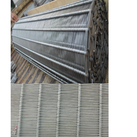
মৌচাক পরিবাহক বেল্ট
পরিবাহক চেইন প্লেট
সোলার ফটোভোলটাইক মেশ বেল্ট
চেইন মেশ বেল্ট
সর্পিল ফ্রিজার বেল্ট
ওভেন কনভেয়ার বেল্ট