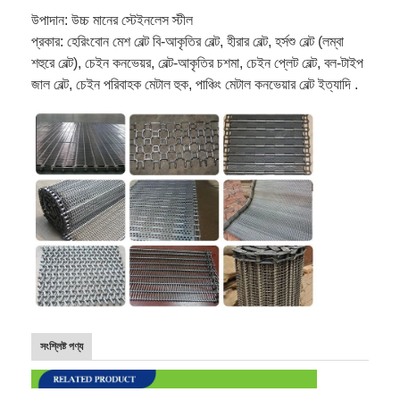
উপাদান: উচ্চ মানের স্টেইনলেস স্টীল
প্রকার: হেরিংবোন মেশ বেল্ট বি-আকৃতির বেল্ট, হীরার বেল্ট, হর্সশু বেল্ট (লম্বা
শহুরে বেল্ট), চেইন কনভেয়র, বেল্ট-আকৃতির চশমা, চেইন প্লেট বেল্ট, বল-টাইপ
জাল বেল্ট, চেইন পরিবাহক মেটাল হুক, পাঞ্চিং মেটাল কনভেয়ার বেল্ট ইত্যাদি .
সংশ্লিষ্ট পণ্য