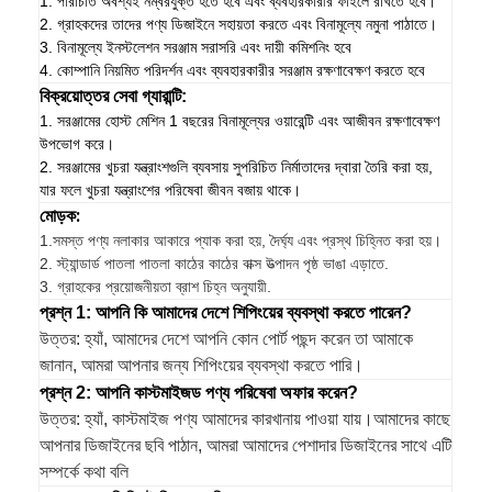
1. পরিচিতি অবশ্যই নম্বরযুক্ত হতে হবে এবং ব্যবহারকারীর ফাইলে রাখতে হবে।
2. গ্রাহকদের তাদের পণ্য ডিজাইনে সহায়তা করতে এবং বিনামূল্যে নমুনা পাঠাতে।
3. বিনামূল্যে ইনস্টলেশন সরঞ্জাম সরাসরি এবং দায়ী কমিশনিং হবে
4. কোম্পানি নিয়মিত পরিদর্শন এবং ব্যবহারকারীর সরঞ্জাম রক্ষণাবেক্ষণ করতে হবে
বিক্রয়োত্তর সেবা গ্যারান্টি:
1. সরঞ্জামের হোস্ট মেশিন 1 বছরের বিনামূল্যের ওয়ারেন্টি এবং আজীবন রক্ষণাবেক্ষণ
উপভোগ করে।
2. সরঞ্জামের খুচরা যন্ত্রাংশগুলি ব্যবসায় সুপরিচিত নির্মাতাদের দ্বারা তৈরি করা হয়,
যার ফলে খুচরা যন্ত্রাংশের পরিষেবা জীবন বজায় থাকে।
মোড়ক:
1.
সমস্ত পণ্য নলাকার আকারে প্যাক করা হয়, দৈর্ঘ্য এবং প্রস্থ চিহ্নিত করা হয়।
2. স্ট্যান্ডার্ড পাতলা পাতলা কাঠের কাঠের বাক্স উত্পাদন পৃষ্ঠ ভাঙা এড়াতে.
3. গ্রাহকের প্রয়োজনীয়তা ব্রাশ চিহ্ন অনুযায়ী.
প্রশ্ন 1: আপনি কি আমাদের দেশে শিপিংয়ের ব্যবস্থা করতে পারেন?
উত্তর: হ্যাঁ, আমাদের দেশে আপনি কোন পোর্ট পছন্দ করেন তা আমাকে
জানান, আমরা আপনার জন্য শিপিংয়ের ব্যবস্থা করতে পারি।
প্রশ্ন 2: আপনি কাস্টমাইজড পণ্য পরিষেবা অফার করেন?
উত্তর: হ্যাঁ, কাস্টমাইজ পণ্য আমাদের কারখানায় পাওয়া যায়।আমাদের কাছে
আপনার ডিজাইনের ছবি পাঠান, আমরা আমাদের পেশাদার ডিজাইনের সাথে এটি
সম্পর্কে কথা বলি