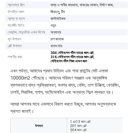
প্রযোজ্য শিল্প
খাদ্য ও পানীয় কারখানা, খাবারের দোকান, নির্মাণ কাজ,
উৎপত্তি স্থল
জিয়াংসু, চীন
প্রস্থ বা ব্যাস
কাস্টমাইজড
মার্কেটিং টাইপ
নতুন
ভোল্টেজ, বৈদ্যুতিক একক বিশেষ
অন্যান্য
মূল উপাদান
চাপ জাহাজ
বেল্ট উপাদান
ধাতব তার
,
304 স্টেইনলেস স্টীল তারের জাল বেল্ট
লক্ষণীয় করা:
,
316 স্টেইনলেস স্টীল তারের জাল বেল্ট
স্টেইনলেস স্টীল পিজা ওভেন জাল
এখন পর্যন্ত, আমাদের প্রধান উদ্ভিদ এবং শাখা প্ল্যান্টের মোট এলাকা
10000m2 পৌঁছেছে। আমাদের পরিবহণ সরঞ্জাম এবং আনুষাঙ্গিক
ব্যাপকভাবে খাদ্য প্রক্রিয়াকরণ, অবসর খাদ্য, বেকিং, তাপ চিকিত্সা, ফোরজিং,
ঢালাই, সিরামিক, গ্লাস, অটোমোবাইল এবং অন্যান্য শিল্পে ব্যবহৃত হয়।
আমরা আপনার সাথে একসাথে বিকাশ করতে ইচ্ছুক, আপনার অনুসন্ধানকে
স্বাগত জানাই।
1 cr13 জাল বেল্ট
উপাদান
201 জাল বেল্ট
304 জাল বেল্ট