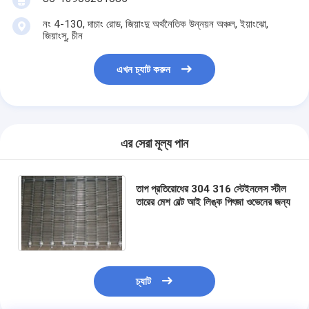
নং 4-130, দাচাং রোড, জিয়াংদু অর্থনৈতিক উন্নয়ন অঞ্চল, ইয়াংঝো,
জিয়াংসু, চীন
এখন চ্যাট করুন
এর সেরা মূল্য পান
তাপ প্রতিরোধের 304 316 স্টেইনলেস স্টীল
তারের মেশ বেল্ট আই লিঙ্ক পিৎজা ওভেনের জন্য
চ্যাট