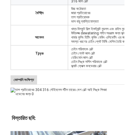
316 জাল বেল্ট
উচ্চ কঠোরতা
বৈশিষ্ট্য
জারা প্রতিরোধের
তাপ প্রতিরোধক
ভাল বায়ু ব্যাপ্তিযোগ্যতা
খাদ্য বিস্কুট শিল্প ইনস্ট্যান্ট নুডলস এবং রাইস নুডল শিল্প
উদ্ভিজ্জ dewatering লাইন সরঞ্জাম জন্য ফ্ল্যাট শীর্ষ স
আবেদন
খাবার কুলিং হিটিং কুকিং বেকিং এলিভেটিং এর জন্য
সমস্ত ধরণের চেইন প্লেট টার্নিং মেশিন তৈরি করুন
চেইন পরিবাহক বেল্ট
Tpye
চেইন প্লেট জাল বেল্ট
হেরিংবোন জাল বেল্ট
চেইন লিঙ্ক সর্পিল পরিবাহক বেল্ট
ফ্ল্যাট ফ্লেক্স কনভেয়ার বেল্ট
কোম্পানি সংক্ষিপ্ত
বিস্তারিত ছবি: