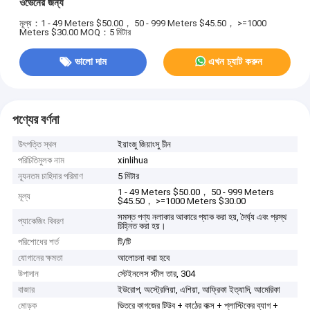
ওভেনের জন্য
মূল্য：1 - 49 Meters $50.00， 50 - 999 Meters $45.50， >=1000
Meters $30.00
MOQ：5 মিটার
ভালো দাম
এখন চ্যাট করুন
পণ্যের বর্ণনা
উৎপত্তি স্থল
ইয়াংজু জিয়াংসু চীন
পরিচিতিমুলক নাম
xinlihua
ন্যূনতম চাহিদার পরিমাণ
5 মিটার
1 - 49 Meters $50.00， 50 - 999 Meters
মূল্য
$45.50， >=1000 Meters $30.00
সমস্ত পণ্য নলাকার আকারে প্যাক করা হয়, দৈর্ঘ্য এবং প্রস্থ
প্যাকেজিং বিবরণ
চিহ্নিত করা হয়।
পরিশোধের শর্ত
টি/টি
যোগানের ক্ষমতা
আলোচনা করা হবে
উপাদান
স্টেইনলেস স্টীল তার, 304
বাজার
ইউরোপ, অস্ট্রেলিয়া, এশিয়া, আফ্রিকা ইত্যাদি, আমেরিকা
মোড়ক
ভিতরে কাগজের টিউব + কাঠের বাক্স + প্লাস্টিকের ব্যাগ +