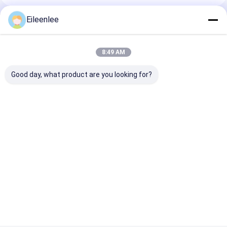
Eileenlee
প্রস্তাবিত পণ্য
8:49 AM
Good day, what product are you looking for?
OEM ধাতু স্টেইনলেস স্টীল
বাদাম চিনাবাদাম সর্পিল তারের জাল
ব্যালেন্সড ওয়েভ কনভেয়
তারের বেল্ট মধুচক্র পরিবাহক বেল্ট
শুকানোর পরিবাহক বেল্ট স্টেইনলেস
ফ্ল্যাট ফ্লেক্স বেল্ট 8
স্টীল
নিকেল ওয়্যার
ভালো দাম
ভালো দাম
ভালো দাম
বাড়ি
আমাদের
আমাদের সাথে যোগাযোগ
Desktop
Site
সম্পর্কে
করুন
সাইট ম্যাপ
Privacy Policy