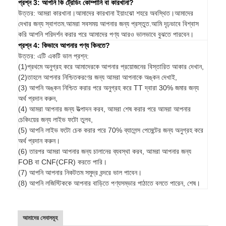
প্রশ্ন 3: আপনি কি ট্রেডিং কোম্পানি বা কারখানা?
উত্তর: আমরা কারখানা।আমাদের কারখানা ইয়াংঝো শহরে অবস্থিত।আমাদের
দেখার জন্য স্বাগতম.আমরা সবসময় আপনার জন্য প্রস্তুত.আমি দৃঢ়ভাবে বিশ্বাস
করি আপনি পরিদর্শন করার পরে আমাদের পণ্য আরও ভালভাবে বুঝতে পারবেন।
প্রশ্ন 4: কিভাবে আপনার পণ্য কিনতে?
উত্তর: এটি একটি ভাল প্রশ্ন:
(1)প্রথমে অনুগ্রহ করে আমাদেরকে আপনার প্রয়োজনের বিস্তারিত আকার দেখান,
(2)তাহলে আপনার নিশ্চিতকরণের জন্য আমরা আপনাকে অঙ্কন দেখাই,
(3) আপনি অঙ্কন নিশ্চিত করার পরে অনুগ্রহ করে TT দ্বারা 30% জমার জন্য
অর্থ প্রদান করুন,
(4) আমরা আপনার জন্য উত্পাদন করব, আমরা শেষ করার পরে আমরা আপনার
চেকিংয়ের জন্য লাইভ ফটো তুলব,
(5) আপনি লাইভ ফটো চেক করার পরে 70% ব্যালেন্স পেমেন্টের জন্য অনুগ্রহ করে
অর্থ প্রদান করুন।
(6) তারপর আমরা আপনার জন্য চালানের ব্যবস্থা করব, আমরা আপনার জন্য
FOB বা CNF(CFR) করতে পারি।
(7) আপনি আপনার নিকটতম সমুদ্র বন্দরে ভাল পাবেন।
(8) আপনি লজিস্টিককে আপনার বাড়িতে পণ্যসম্ভার পাঠাতে বলতে পারেন, শেষ।
আমাদের সেবাসমূহ