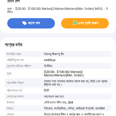
চেইন মেশ
মূল্য：$20.00 - $100.00/ Meter|2 Meter/Meters(Min. Order)
MOQ：5
মিটার
ভালো দাম
এখন চ্যাট করুন
পণ্যের বর্ণনা
উৎপত্তি স্থল
ইয়াংজু জিয়াংসু চীন
পরিচিতিমুলক নাম
xinlihua
ন্যূনতম চাহিদার পরিমাণ
5 মিটার
$20.00 - $100.00/ Meter|2
মূল্য
Meter/Meters(Min. Order)
সমস্ত পণ্য নলাকার আকারে প্যাক করা হয়, দৈর্ঘ্য এবং প্রস্থ
প্যাকেজিং বিবরণ
চিহ্নিত করা হয়।
পরিশোধের শর্ত
টি/টি
যোগানের ক্ষমতা
আলোচনা করা হবে
উপাদান
স্টেইনলেস স্টীল তার, 304
বাজার
ইউরোপ, অস্ট্রেলিয়া, এশিয়া, আফ্রিকা ইত্যাদি, আমেরিকা
মোড়ক
ভিতরে কাগজের টিউব + কাঠের বাক্স + প্লাস্টিকের ব্যাগ +