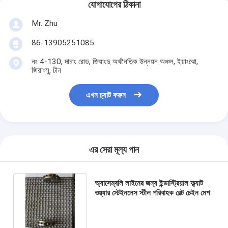
যোগাযোগের ঠিকানা
Mr. Zhu
86-13905251085
নং 4-130, দাচাং রোড, জিয়াংদু অর্থনৈতিক উন্নয়ন অঞ্চল, ইয়াংঝো,
জিয়াংসু, চীন
এখন চ্যাট করুন
এর সেরা মূল্য পান
অ্যাসেম্বলি লাইনের জন্য ইন্ডাস্ট্রিয়াল ফ্ল্যাট
ওয়্যার স্টেইনলেস স্টীল পরিবাহক বেল্ট চেইন মেশ