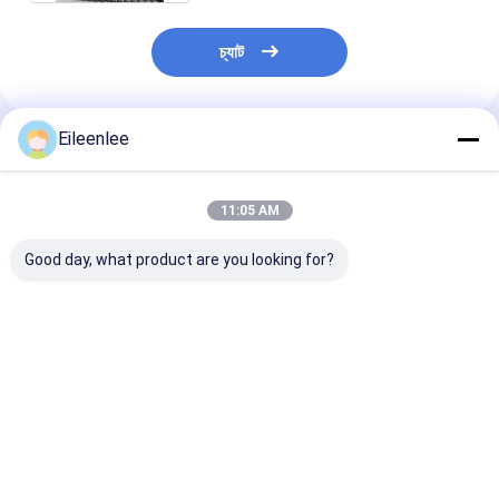
চ্যাট
Eileenlee
প্রস্তাবিত পণ্য
11:05 AM
Good day, what product are you looking for?
খাদ্য শিল্পে ফ্ল্যাট তারের কার্বন
OEM গ্রেট ওয়াল স্টেইনলেস
মই লিঙ্ক লোহা
স্টেইনলেস স্টীল পরিবাহক বেল্ট
পরিবাহক বেল্ট হেভি ডিউটি ​​তারের
Galvanized ঢালাই
জাল
জাল পরিবাহক বেল্ট
ভালো দাম
ভালো দাম
ভালো দাম