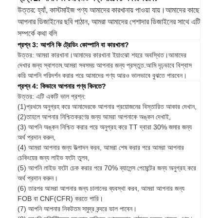
উত্তর: হ্যাঁ, কাস্টমাইজ পণ্য আমাদের কারখানায় পাওয়া যায়।আমাদের কাছে
আপনার ডিজাইনের ছবি পাঠান, আমরা আমাদের পেশাদার ডিজাইনের সাথে এটি
সম্পর্কে কথা বলি
প্রশ্ন 3: আপনি কি ট্রেডিং কোম্পানি বা কারখানা?
উত্তর: আমরা কারখানা।আমাদের কারখানা ইয়াংঝো শহরে অবস্থিত।আমাদের
দেখার জন্য স্বাগতম.আমরা সবসময় আপনার জন্য প্রস্তুত.আমি দৃঢ়ভাবে বিশ্বাস
করি আপনি পরিদর্শন করার পরে আমাদের পণ্য আরও ভালভাবে বুঝতে পারবেন।
প্রশ্ন 4: কিভাবে আপনার পণ্য কিনতে?
উত্তর: এটি একটি ভাল প্রশ্ন:
(1)প্রথমে অনুগ্রহ করে আমাদেরকে আপনার প্রয়োজনের বিস্তারিত আকার দেখান,
(2)তাহলে আপনার নিশ্চিতকরণের জন্য আমরা আপনাকে অঙ্কন দেখাই,
(3) আপনি অঙ্কন নিশ্চিত করার পরে অনুগ্রহ করে TT দ্বারা 30% জমার জন্য
অর্থ প্রদান করুন,
(4) আমরা আপনার জন্য উত্পাদন করব, আমরা শেষ করার পরে আমরা আপনার
চেকিংয়ের জন্য লাইভ ফটো তুলব,
(5) আপনি লাইভ ফটো চেক করার পরে 70% ব্যালেন্স পেমেন্টের জন্য অনুগ্রহ করে
অর্থ প্রদান করুন।
(6) তারপর আমরা আপনার জন্য চালানের ব্যবস্থা করব, আমরা আপনার জন্য
FOB বা CNF(CFR) করতে পারি।
(7) আপনি আপনার নিকটতম সমুদ্র বন্দরে ভাল পাবেন।