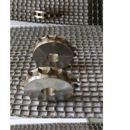
কারখানা ভ্রমণ
মান নিয়ন্ত্রণ
আমাদের সাথে যোগাযোগ করুন
খবর
সব ক্ষেত্রেই
স্টেইনলেস স্টীল জাল বেল্ট
সর্পিল তারের জাল
উচ্চ তাপমাত্রা তারের জাল
খাদ্য জাল বেল্ট