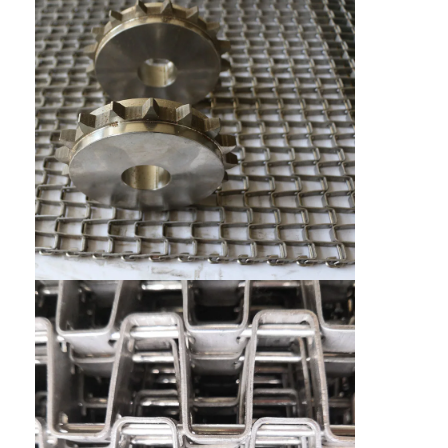
মৌচাক পরিবাহক বেল্ট
পরিবাহক চেইন প্লেট
সোলার ফটোভোলটাইক মেশ বেল্ট
চেইন মেশ বেল্ট
সর্পিল ফ্রিজার বেল্ট
ওভেন কনভেয়ার বেল্ট