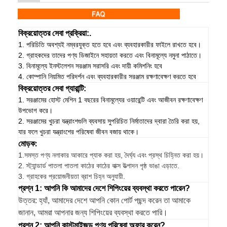
বিক্রয়োত্তর সেবা প্রক্রিয়া:.
1. পরিচিতি অবশ্যই নম্বরযুক্ত হতে হবে এবং ব্যবহারকারীর ফাইলে রাখতে হবে।
2. গ্রাহকদের তাদের পণ্য ডিজাইনে সহায়তা করতে এবং বিনামূল্যে নমুনা পাঠাতে।
3. বিনামূল্যে ইনস্টলেশন সরঞ্জাম সরাসরি এবং দায়ী কমিশনিং হবে
4. কোম্পানি নিয়মিত পরিদর্শন এবং ব্যবহারকারীর সরঞ্জাম রক্ষণাবেক্ষণ করতে হবে
বিক্রয়োত্তর সেবা গ্যারান্টি:
1. সরঞ্জামের হোস্ট মেশিন 1 বছরের বিনামূল্যের ওয়ারেন্টি এবং আজীবন রক্ষণাবেক্ষণ
উপভোগ করে।
2. সরঞ্জামের খুচরা যন্ত্রাংশগুলি ব্যবসায় সুপরিচিত নির্মাতাদের দ্বারা তৈরি করা হয়,
যার ফলে খুচরা যন্ত্রাংশের পরিষেবা জীবন বজায় থাকে।
মোড়ক:
1.
সমস্ত পণ্য নলাকার আকারে প্যাক করা হয়, দৈর্ঘ্য এবং প্রস্থ চিহ্নিত করা হয়।
2. স্ট্যান্ডার্ড পাতলা পাতলা কাঠের কাঠের বাক্স উত্পাদন পৃষ্ঠ ভাঙা এড়াতে.
3. গ্রাহকের প্রয়োজনীয়তা ব্রাশ চিহ্ন অনুযায়ী.
প্রশ্ন 1: আপনি কি আমাদের দেশে শিপিংয়ের ব্যবস্থা করতে পারেন?
উত্তর: হ্যাঁ, আমাদের দেশে আপনি কোন পোর্ট পছন্দ করেন তা আমাকে
জানান, আমরা আপনার জন্য শিপিংয়ের ব্যবস্থা করতে পারি।
প্রশ্ন 2: আপনি কাস্টমাইজড পণ্য পরিষেবা অফার করেন?