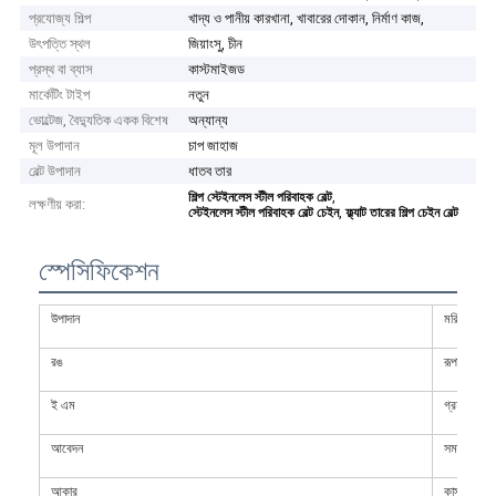
প্রযোজ্য শিল্প
খাদ্য ও পানীয় কারখানা, খাবারের দোকান, নির্মাণ কাজ,
উৎপত্তি স্থল
জিয়াংসু, চীন
প্রস্থ বা ব্যাস
কাস্টমাইজড
মার্কেটিং টাইপ
নতুন
ভোল্টেজ, বৈদ্যুতিক একক বিশেষ
অন্যান্য
মূল উপাদান
চাপ জাহাজ
বেল্ট উপাদান
ধাতব তার
,
শিল্প স্টেইনলেস স্টীল পরিবাহক বেল্ট
লক্ষণীয় করা:
,
স্টেইনলেস স্টীল পরিবাহক বেল্ট চেইন
ফ্ল্যাট তারের শিল্প চেইন বেল্ট
স্পেসিফিকেশন
উপাদান
মরিচা রোধক
রঙ
রূপালী সাদা
ই এম
গ্রহণ করুন
আবেদন
সমাবেশ লাই
আকার
কাস্টমাইজড