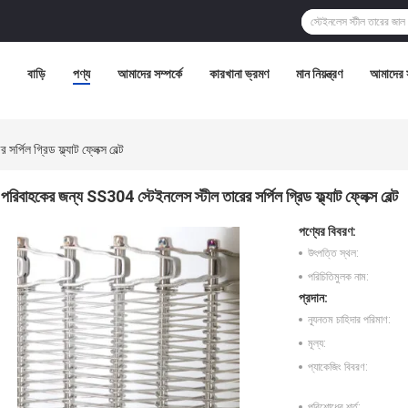
বাড়ি
পণ্য
আমাদের সম্পর্কে
কারখানা ভ্রমণ
মান নিয়ন্ত্রণ
আমাদের 
পিল গ্রিড ফ্ল্যাট ফ্লেক্স বেল্ট
পরিবাহকের জন্য SS304 স্টেইনলেস স্টীল তারের সর্পিল গ্রিড ফ্ল্যাট ফ্লেক্স বেল্ট
পণ্যের বিবরণ:
উৎপত্তি স্থল:
পরিচিতিমুলক নাম:
প্রদান:
ন্যূনতম চাহিদার পরিমাণ:
মূল্য:
প্যাকেজিং বিবরণ:
পরিশোধের শর্ত: