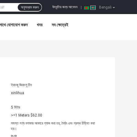
উদ্ধৃতির জন্য আবেদন
অনুসন্ধান করুন
|
Bengali
সাথে যোগাযোগ করুন
খবর
সব ক্ষেত্রেই
ইয়াংজু জিয়াংসু চীন
xinlihua
5 মিটার
>=1 Meters $62.00
সমস্ত পণ্য নলাকার আকারে প্যাক করা হয়, দৈর্ঘ্য এবং প্রস্থ চিহ্নিত করা
হয়।
টি/টি