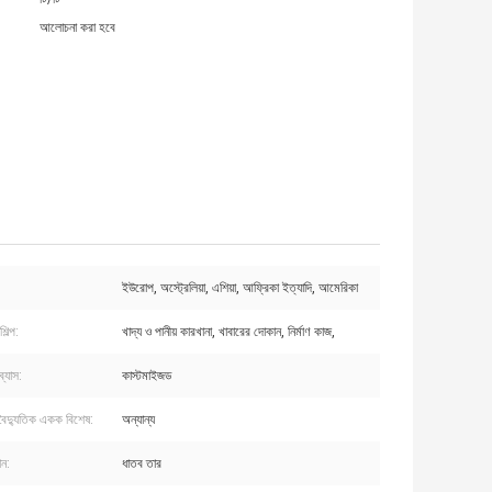
আলোচনা করা হবে
ইউরোপ, অস্ট্রেলিয়া, এশিয়া, আফ্রিকা ইত্যাদি, আমেরিকা
িল্প:
খাদ্য ও পানীয় কারখানা, খাবারের দোকান, নির্মাণ কাজ,
ব্যাস:
কাস্টমাইজড
 বৈদ্যুতিক একক বিশেষ:
অন্যান্য
ান:
ধাতব তার