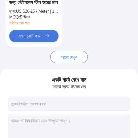
জন্য স্টেইনলেস স্টীল তারের জাল
মৌচাক পরিবাহক বেল্ট
মূল্য:
US $20-25 / Meter | 1 Meter (Min. Order)
MOQ:
পরিবাহক চেইন প্লেট
5 মিটার
সর্বশেষ দাম পান
সোলার ফটোভোলটাইক মেশ বেল্ট
এখন চ্যাট করুন
চেইন মেশ বেল্ট
আরো দেখুন
সর্পিল ফ্রিজার বেল্ট
ওভেন কনভেয়ার বেল্ট
একটি বার্তা রেখে যান
আমরা দ্রুত উত্তর দেব