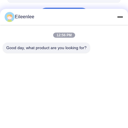
চালিয়ে
Eileenlee
12:56 PM
আমাদের বিভাগসমূহ
Good day, what product are you looking for?
স্টেইনলেস স্টীল জাল বেল্ট
সর্পিল তারের জাল
উচ্চ তাপমাত্রা তারের
বাড়ি
আমাদের
আমাদের সাথে যোগাযোগ
Desktop
Site
সম্পর্কে
করুন
সাইট ম্যাপ
Privacy Policy