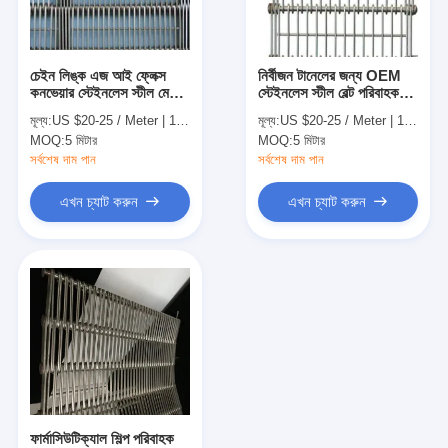
কারখানা ভ্রমণ
মান নিয়ন্ত্রণ
চেইন লিঙ্ক এজ আই ফ্লেক্স
নির্বীজন টানেলের জন্য OEM
কনভেয়ার স্টেইনলেস স্টীল মেশ
স্টেইনলেস স্টীল বেল্ট পরিবাহক
আমাদের সাথে যোগাযোগ করুন
বেল্ট
জাল
মূল্য:
US $20-25 / Meter | 1 Meter (Min. Order)
মূল্য:
US $20-25 / Meter | 1 Meter (Min. Order)
MOQ:
5 মিটার
MOQ:
5 মিটার
খবর
সর্বশেষ দাম পান
সর্বশেষ দাম পান
সব ক্ষেত্রেই
এখন চ্যাট করুন
এখন চ্যাট করুন
স্টেইনলেস স্টীল জাল বেল্ট
সর্পিল তারের জাল
উচ্চ তাপমাত্রা তারের জাল
খাদ্য জাল বেল্ট
ফার্মাসিউটিক্যাল শিল্প পরিবাহক