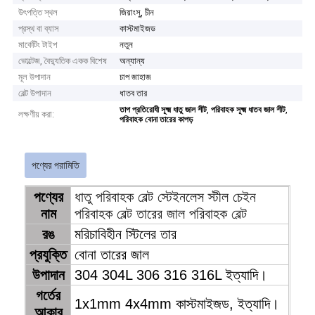
উৎপত্তি স্থল
জিয়াংসু, চীন
প্রস্থ বা ব্যাস
কাস্টমাইজড
মার্কেটিং টাইপ
নতুন
ভোল্টেজ, বৈদ্যুতিক একক বিশেষ
অন্যান্য
মূল উপাদান
চাপ জাহাজ
বেল্ট উপাদান
ধাতব তার
,
,
তাপ প্রতিরোধী সূক্ষ্ম ধাতু জাল শীট
পরিবাহক সূক্ষ্ম ধাতব জাল শীট
লক্ষণীয় করা:
পরিবাহক বোনা তারের কাপড়
পণ্যের পরামিতি
পণ্যের
ধাতু পরিবাহক বেল্ট স্টেইনলেস স্টীল চেইন
নাম
পরিবাহক বেল্ট তারের জাল পরিবাহক বেল্ট
রঙ
মরিচাবিহীন স্টিলের তার
প্রযুক্তি
বোনা তারের জাল
উপাদান
304 304L 306 316 316L ইত্যাদি।
গর্তের
1x1mm 4x4mm কাস্টমাইজড, ইত্যাদি।
আকার