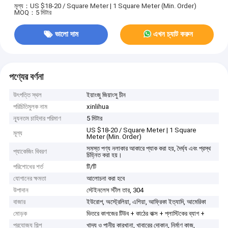
মূল্য：US $18-20 / Square Meter | 1 Square Meter (Min. Order)
MOQ：5 মিটার
ভালো দাম
এখন চ্যাট করুন
পণ্যের বর্ণনা
উৎপত্তি স্থল
ইয়াংজু জিয়াংসু চীন
পরিচিতিমুলক নাম
xinlihua
ন্যূনতম চাহিদার পরিমাণ
5 মিটার
US $18-20 / Square Meter | 1 Square
মূল্য
Meter (Min. Order)
সমস্ত পণ্য নলাকার আকারে প্যাক করা হয়, দৈর্ঘ্য এবং প্রস্থ
প্যাকেজিং বিবরণ
চিহ্নিত করা হয়।
পরিশোধের শর্ত
টি/টি
যোগানের ক্ষমতা
আলোচনা করা হবে
উপাদান
স্টেইনলেস স্টীল তার, 304
বাজার
ইউরোপ, অস্ট্রেলিয়া, এশিয়া, আফ্রিকা ইত্যাদি, আমেরিকা
মোড়ক
ভিতরে কাগজের টিউব + কাঠের বাক্স + প্লাস্টিকের ব্যাগ +
প্রযোজ্য শিল্প
খাদ্য ও পানীয় কারখানা, খাবারের দোকান, নির্মাণ কাজ,