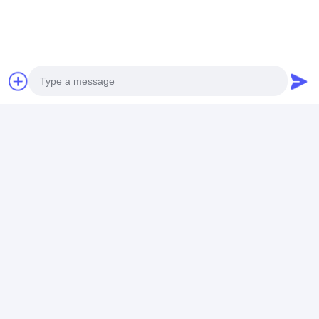
ধাতু জাল শীট তারের কাপড়
চ্যাট
প্রস্তাবিত পণ্য
Photo
Video Call
Audio Call
কার্বন ইস্পাত C1015 পরিবাহক
ধাতু পরিবাহক সর্পিল ফ্রিজার বেল্ট
বিস্কুট ওভেনের জন্য 
সর্পিল ফ্রিজার বেল্ট চেইন তারের
স্টেইনলেস স্টীল বোনা পর্দা জাল
স্টিলের চেইন মেশ রোল
জাল খাদ্য
ওয়্যার কনভেয়ার বেল্ট