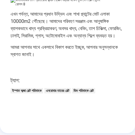
এখন পর্যন্ত, আমাদের প্রধান উদ্ভিদ এবং শাখা প্ল্যান্টের মোট এলাকা
10000m2 পৌঁছেছে। আমাদের পরিবহণ সরঞ্জাম এবং আনুষাঙ্গিক
ব্যাপকভাবে খাদ্য প্রক্রিয়াকরণ, অবসর খাদ্য, বেকিং, তাপ চিকিত্সা, ফোরজিং,
ঢালাই, সিরামিক, গ্লাস, অটোমোবাইল এবং অন্যান্য শিল্পে ব্যবহৃত হয়।
আমরা আপনার সাথে একসাথে বিকাশ করতে ইচ্ছুক, আপনার অনুসন্ধানকে
স্বাগত জানাই।
ট্যাগ:
ইস্পাত কব্জা বেল্ট পরিবাহক
এনরোবার তারের বেল্ট
ডিম পরিবাহক বেল্ট