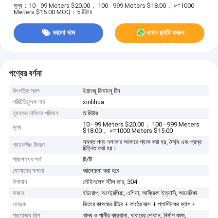
মূল্য：10 - 99 Meters $20.00， 100 - 999 Meters $18.00， >=1000
Meters $15.00
MOQ：5 মিটার
ভালো দাম
এখন চ্যাট করুন
পণ্যের বর্ণনা
উৎপত্তি স্থল
ইয়াংজু জিয়াংসু চীন
পরিচিতিমুলক নাম
xinlihua
ন্যূনতম চাহিদার পরিমাণ
5 মিটার
10 - 99 Meters $20.00， 100 - 999 Meters
মূল্য
$18.00， >=1000 Meters $15.00
সমস্ত পণ্য নলাকার আকারে প্যাক করা হয়, দৈর্ঘ্য এবং প্রস্থ
প্যাকেজিং বিবরণ
চিহ্নিত করা হয়।
পরিশোধের শর্ত
টি/টি
যোগানের ক্ষমতা
আলোচনা করা হবে
উপাদান
স্টেইনলেস স্টীল তার, 304
বাজার
ইউরোপ, অস্ট্রেলিয়া, এশিয়া, আফ্রিকা ইত্যাদি, আমেরিকা
মোড়ক
ভিতরে কাগজের টিউব + কাঠের বাক্স + প্লাস্টিকের ব্যাগ +
প্রযোজ্য শিল্প
খাদ্য ও পানীয় কারখানা, খাবারের দোকান, নির্মাণ কাজ,