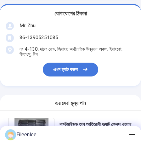
যোগাযোগের ঠিকানা
Mr. Zhu
86-13905251085
নং 4-130, দাচাং রোড, জিয়াংদু অর্থনৈতিক উন্নয়ন অঞ্চল, ইয়াংঝো,
জিয়াংসু, চীন
এখন চ্যাট করুন
এর সেরা মূল্য পান
কাস্টমাইজড তাপ প্রতিরোধী ফ্ল্যাট ফ্লেক্স ওয়্যার
ওভেন ফুড মেশ বেল্ট ফেন্সিং রোলস
Eileenlee