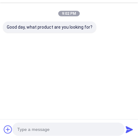
9:02 PM
চ্যাট
Good day, what product are you looking for?
প্রস্তাবিত পণ্য
ক্রমাগত বিস্কুট তারের জাল বেল্ট
কাস্টমাইজড স্টেইনলেস স্টীল
রুটি বেকিংয়ের জন্য ফু
পরিবাহক চুল্লি
ফ্ল্যাট ফ্লেক্স বেল্ট তারের জাল ডিম
ফ্ল্যাট 304 স্টেইনলেস
পরিবাহক বেল্ট
বোনা তারের মেশ কনভেয়
ভালো দাম
ভালো দাম
ভালো দাম