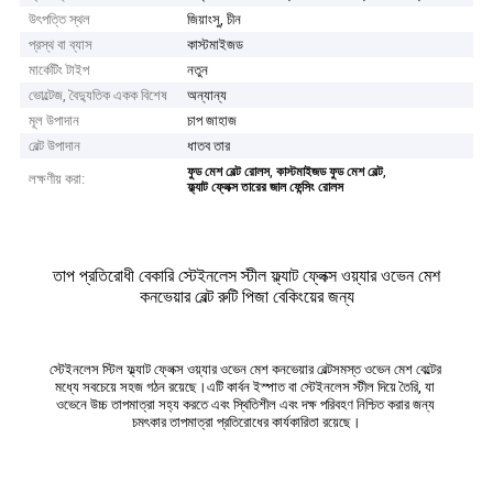
উৎপত্তি স্থল
জিয়াংসু, চীন
প্রস্থ বা ব্যাস
কাস্টমাইজড
মার্কেটিং টাইপ
নতুন
ভোল্টেজ, বৈদ্যুতিক একক বিশেষ
অন্যান্য
মূল উপাদান
চাপ জাহাজ
বেল্ট উপাদান
ধাতব তার
,
,
ফুড মেশ বেল্ট রোলস
কাস্টমাইজড ফুড মেশ বেল্ট
লক্ষণীয় করা:
ফ্ল্যাট ফ্লেক্স তারের জাল ফেন্সিং রোলস
তাপ প্রতিরোধী বেকারি স্টেইনলেস স্টীল ফ্ল্যাট ফ্লেক্স ওয়্যার ওভেন মেশ
কনভেয়ার বেল্ট রুটি পিজা বেকিংয়ের জন্য
স্টেইনলেস স্টিল ফ্ল্যাট ফ্লেক্স ওয়্যার ওভেন মেশ কনভেয়ার বেল্ট
সমস্ত ওভেন মেশ বেল্টের 
মধ্যে সবচেয়ে সহজ গঠন রয়েছে।এটি কার্বন ইস্পাত বা স্টেইনলেস স্টীল দিয়ে তৈরি, যা 
ওভেনে উচ্চ তাপমাত্রা সহ্য করতে এবং স্থিতিশীল এবং দক্ষ পরিবহণ নিশ্চিত করার জন্য 
চমৎকার তাপমাত্রা প্রতিরোধের কার্যকারিতা রয়েছে।