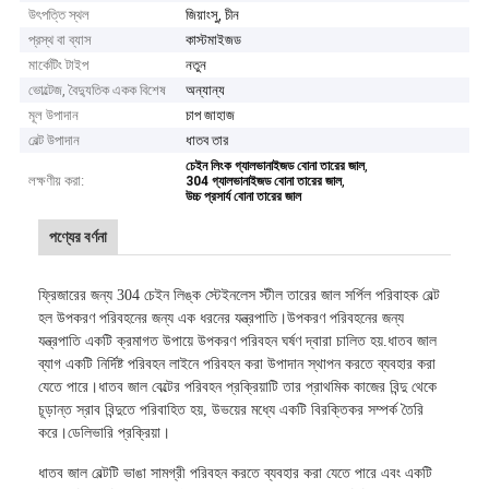
উৎপত্তি স্থল
জিয়াংসু, চীন
প্রস্থ বা ব্যাস
কাস্টমাইজড
মার্কেটিং টাইপ
নতুন
ভোল্টেজ, বৈদ্যুতিক একক বিশেষ
অন্যান্য
মূল উপাদান
চাপ জাহাজ
বেল্ট উপাদান
ধাতব তার
,
চেইন লিংক গ্যালভানাইজড বোনা তারের জাল
লক্ষণীয় করা:
,
304 গ্যালভানাইজড বোনা তারের জাল
উচ্চ প্রসার্য বোনা তারের জাল
পণ্যের বর্ণনা
ফ্রিজারের জন্য 304 চেইন লিঙ্ক স্টেইনলেস স্টীল তারের জাল সর্পিল পরিবাহক বেল্ট
হল উপকরণ পরিবহনের জন্য এক ধরনের যন্ত্রপাতি।উপকরণ পরিবহনের জন্য
যন্ত্রপাতি একটি ক্রমাগত উপায়ে উপকরণ পরিবহন ঘর্ষণ দ্বারা চালিত হয়.ধাতব জাল
ব্যাগ একটি নির্দিষ্ট পরিবহন লাইনে পরিবহন করা উপাদান স্থাপন করতে ব্যবহার করা
যেতে পারে।ধাতব জাল বেল্টের পরিবহন প্রক্রিয়াটি তার প্রাথমিক কাজের বিন্দু থেকে
চূড়ান্ত স্রাব বিন্দুতে পরিবাহিত হয়, উভয়ের মধ্যে একটি বিরক্তিকর সম্পর্ক তৈরি
করে।ডেলিভারি প্রক্রিয়া।
ধাতব জাল বেল্টটি ভাঙা সামগ্রী পরিবহন করতে ব্যবহার করা যেতে পারে এবং একটি