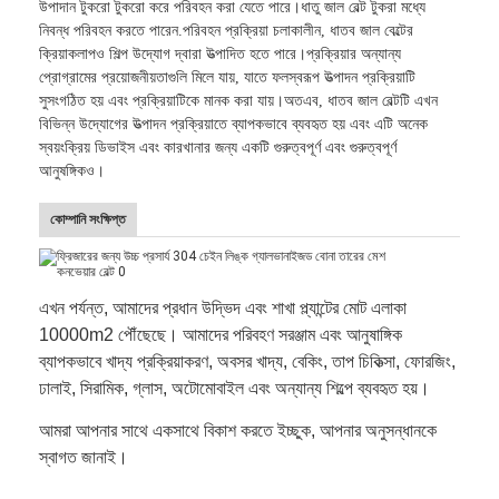
উপাদান টুকরো টুকরো করে পরিবহন করা যেতে পারে।ধাতু জাল বেল্ট টুকরা মধ্যে
নিবন্ধ পরিবহন করতে পারেন.পরিবহন প্রক্রিয়া চলাকালীন, ধাতব জাল বেল্টের
ক্রিয়াকলাপও শিল্প উদ্যোগ দ্বারা উত্পাদিত হতে পারে।প্রক্রিয়ার অন্যান্য
প্রোগ্রামের প্রয়োজনীয়তাগুলি মিলে যায়, যাতে ফলস্বরূপ উত্পাদন প্রক্রিয়াটি
সুসংগঠিত হয় এবং প্রক্রিয়াটিকে মানক করা যায়।অতএব, ধাতব জাল বেল্টটি এখন
বিভিন্ন উদ্যোগের উত্পাদন প্রক্রিয়াতে ব্যাপকভাবে ব্যবহৃত হয় এবং এটি অনেক
স্বয়ংক্রিয় ডিভাইস এবং কারখানার জন্য একটি গুরুত্বপূর্ণ এবং গুরুত্বপূর্ণ
আনুষঙ্গিকও।
কোম্পানি সংক্ষিপ্ত
এখন পর্যন্ত, আমাদের প্রধান উদ্ভিদ এবং শাখা প্ল্যান্টের মোট এলাকা
10000m2 পৌঁছেছে। আমাদের পরিবহণ সরঞ্জাম এবং আনুষাঙ্গিক
ব্যাপকভাবে খাদ্য প্রক্রিয়াকরণ, অবসর খাদ্য, বেকিং, তাপ চিকিত্সা, ফোরজিং,
ঢালাই, সিরামিক, গ্লাস, অটোমোবাইল এবং অন্যান্য শিল্পে ব্যবহৃত হয়।
আমরা আপনার সাথে একসাথে বিকাশ করতে ইচ্ছুক, আপনার অনুসন্ধানকে
স্বাগত জানাই।