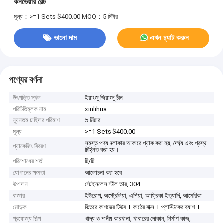
কনভেয়ার বেল্ট
মূল্য：>=1 Sets $400.00
MOQ：5 মিটার
ভালো দাম
এখন চ্যাট করুন
পণ্যের বর্ণনা
উৎপত্তি স্থল
ইয়াংজু জিয়াংসু চীন
পরিচিতিমুলক নাম
xinlihua
ন্যূনতম চাহিদার পরিমাণ
5 মিটার
মূল্য
>=1 Sets $400.00
সমস্ত পণ্য নলাকার আকারে প্যাক করা হয়, দৈর্ঘ্য এবং প্রস্থ
প্যাকেজিং বিবরণ
চিহ্নিত করা হয়।
পরিশোধের শর্ত
টি/টি
যোগানের ক্ষমতা
আলোচনা করা হবে
উপাদান
স্টেইনলেস স্টীল তার, 304
বাজার
ইউরোপ, অস্ট্রেলিয়া, এশিয়া, আফ্রিকা ইত্যাদি, আমেরিকা
মোড়ক
ভিতরে কাগজের টিউব + কাঠের বাক্স + প্লাস্টিকের ব্যাগ +
প্রযোজ্য শিল্প
খাদ্য ও পানীয় কারখানা, খাবারের দোকান, নির্মাণ কাজ,