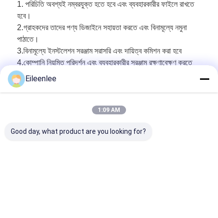
1. পরিচিতি অবশ্যই নম্বরযুক্ত হতে হবে এবং ব্যবহারকারীর ফাইলে রাখতে
হবে।
2.
গ্রাহকদের তাদের পণ্য ডিজাইনে সহায়তা করতে এবং বিনামূল্যে নমুনা
পাঠাতে।
3.
বিনামূল্যে ইনস্টলেশন সরঞ্জাম সরাসরি এবং দায়িত্ব কমিশন করা হবে
4.
কোম্পানি নিয়মিত পরিদর্শন এবং ব্যবহারকারীর সরঞ্জাম রক্ষণাবেক্ষণ করতে
হবে
Eileenlee
সংশ্লিষ্ট পণ্য
1:09 AM
ছবিতে ক্লিক করুন আরও ভিন্ন ধরনের মেশ বেল্ট খুঁজুন, সেখানে সর্বদা
Good day, what product are you looking for?
এক প্রকার যা আপনার প্রয়োজন অনুসারে হয়