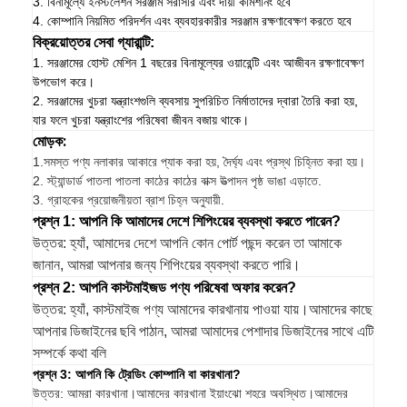
3. বিনামূল্যে ইনস্টলেশন সরঞ্জাম সরাসরি এবং দায়ী কমিশনিং হবে
4. কোম্পানি নিয়মিত পরিদর্শন এবং ব্যবহারকারীর সরঞ্জাম রক্ষণাবেক্ষণ করতে হবে
বিক্রয়োত্তর সেবা গ্যারান্টি:
1. সরঞ্জামের হোস্ট মেশিন 1 বছরের বিনামূল্যের ওয়ারেন্টি এবং আজীবন রক্ষণাবেক্ষণ
উপভোগ করে।
2. সরঞ্জামের খুচরা যন্ত্রাংশগুলি ব্যবসায় সুপরিচিত নির্মাতাদের দ্বারা তৈরি করা হয়,
যার ফলে খুচরা যন্ত্রাংশের পরিষেবা জীবন বজায় থাকে।
মোড়ক:
1.
সমস্ত পণ্য নলাকার আকারে প্যাক করা হয়, দৈর্ঘ্য এবং প্রস্থ চিহ্নিত করা হয়।
2. স্ট্যান্ডার্ড পাতলা পাতলা কাঠের কাঠের বাক্স উত্পাদন পৃষ্ঠ ভাঙা এড়াতে.
3. গ্রাহকের প্রয়োজনীয়তা ব্রাশ চিহ্ন অনুযায়ী.
প্রশ্ন 1: আপনি কি আমাদের দেশে শিপিংয়ের ব্যবস্থা করতে পারেন?
উত্তর: হ্যাঁ, আমাদের দেশে আপনি কোন পোর্ট পছন্দ করেন তা আমাকে
জানান, আমরা আপনার জন্য শিপিংয়ের ব্যবস্থা করতে পারি।
প্রশ্ন 2: আপনি কাস্টমাইজড পণ্য পরিষেবা অফার করেন?
উত্তর: হ্যাঁ, কাস্টমাইজ পণ্য আমাদের কারখানায় পাওয়া যায়।আমাদের কাছে
আপনার ডিজাইনের ছবি পাঠান, আমরা আমাদের পেশাদার ডিজাইনের সাথে এটি
সম্পর্কে কথা বলি
প্রশ্ন 3: আপনি কি ট্রেডিং কোম্পানি বা কারখানা?
উত্তর: আমরা কারখানা।আমাদের কারখানা ইয়াংঝো শহরে অবস্থিত।আমাদের