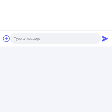
ট্যাগ:
চেইন মেশ রোলস
রড নেটওয়ার্ক বেল্ট
বোনা তারের প্যানেল
Photo
Video Call
যোগাযোগের ঠিকানা
Audio Call
Mr. Zhu
86-13905251085
নং 4-130, দাচাং রোড, জিয়াংদু অর্থনৈতিক উন্নয়ন অঞ্চল, ইয়াংঝো,