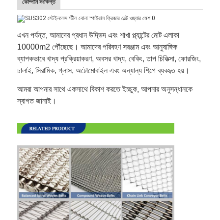
কোম্পানি সংক্ষিপ্ত
এখন পর্যন্ত, আমাদের প্রধান উদ্ভিদ এবং শাখা প্ল্যান্টের মোট এলাকা
10000m2 পৌঁছেছে। আমাদের পরিবহণ সরঞ্জাম এবং আনুষাঙ্গিক
ব্যাপকভাবে খাদ্য প্রক্রিয়াকরণ, অবসর খাদ্য, বেকিং, তাপ চিকিত্সা, ফোরজিং,
ঢালাই, সিরামিক, গ্লাস, অটোমোবাইল এবং অন্যান্য শিল্পে ব্যবহৃত হয়।
আমরা আপনার সাথে একসাথে বিকাশ করতে ইচ্ছুক, আপনার অনুসন্ধানকে
স্বাগত জানাই।