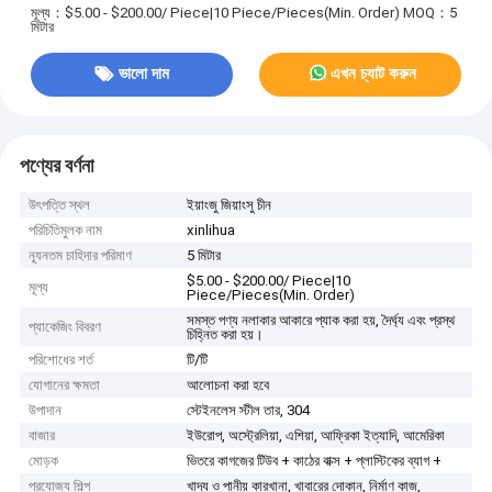
মূল্য：$5.00 - $200.00/ Piece|10 Piece/Pieces(Min. Order)
MOQ：5
মিটার
ভালো দাম
এখন চ্যাট করুন
পণ্যের বর্ণনা
উৎপত্তি স্থল
ইয়াংজু জিয়াংসু চীন
পরিচিতিমুলক নাম
xinlihua
ন্যূনতম চাহিদার পরিমাণ
5 মিটার
$5.00 - $200.00/ Piece|10
মূল্য
Piece/Pieces(Min. Order)
সমস্ত পণ্য নলাকার আকারে প্যাক করা হয়, দৈর্ঘ্য এবং প্রস্থ
প্যাকেজিং বিবরণ
চিহ্নিত করা হয়।
পরিশোধের শর্ত
টি/টি
যোগানের ক্ষমতা
আলোচনা করা হবে
উপাদান
স্টেইনলেস স্টীল তার, 304
বাজার
ইউরোপ, অস্ট্রেলিয়া, এশিয়া, আফ্রিকা ইত্যাদি, আমেরিকা
মোড়ক
ভিতরে কাগজের টিউব + কাঠের বাক্স + প্লাস্টিকের ব্যাগ +
প্রযোজ্য শিল্প
খাদ্য ও পানীয় কারখানা, খাবারের দোকান, নির্মাণ কাজ,