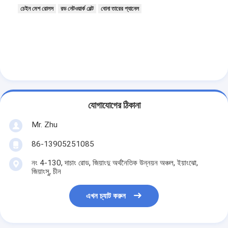
চেইন মেশ রোলস
রড নেটওয়ার্ক বেল্ট
বোনা তারের প্যানেল
যোগাযোগের ঠিকানা
Mr. Zhu
86-13905251085
নং 4-130, দাচাং রোড, জিয়াংদু অর্থনৈতিক উন্নয়ন অঞ্চল, ইয়াংঝো,
জিয়াংসু, চীন
এখন চ্যাট করুন