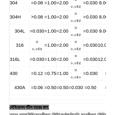
304
=0.08
=1.00
=2.00
=0.030
8.00~1
কারখানা ভ্রমণ
০.০৪৫
=
মান নিয়ন্ত্রণ
304H
>0.08
=1.00
=2.00
=0.030
8.00~1
০.০৪৫
=
আমাদের সাথে যোগাযোগ করুন
304L
=0.030
=1.00
=2.00
=0.030
9.00~1
০.০৪৫
খবর
=
=
316
=1.00
=2.00
=0.030
10.00~1
০.০৪৫
০.০৪৫
সব ক্ষেত্রেই
=
316L
=0.030
=1.00
=2.00
=0.030
12.00~1
০.০৪৫
=
স্টেইনলেস স্টীল জাল বেল্ট
430
=0.12
=0.75
=1.00
=0.030
=0.6
০.০৪০
সর্পিল তারের জাল
430A
=0.06
=0.50
=0.50
=0.030
=0.50
=0.2
উচ্চ তাপমাত্রা তারের জাল
স্টেইনলেস স্টীল তারের মাপ
খাদ্য জাল বেল্ট
:
তারের ব্যাস(মিমি)
সহনশীলতা (মিমি)
সর্বোচ্চবিচ্যুতি সহনশীলতা (মিমি)