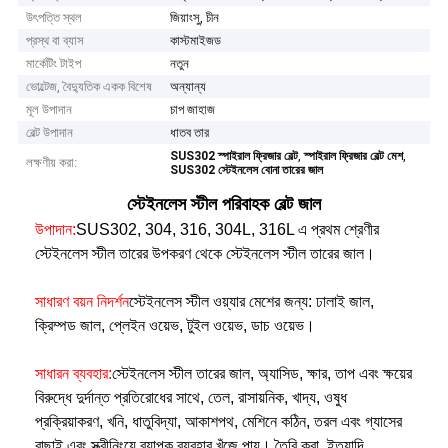
উৎপত্তি স্থল
জিয়াংসু, চীন
প্রস্থ বা ব্যাস
কাস্টমাইজড
মার্কেটিং টাইপ
নতুন
ভোল্টেজ, বৈদ্যুতিক একক বিশেষ
অন্যান্য
মূল উপাদান
চাপ জাহাজ
বেল্ট উপাদান
ধাতব তার
,
,
SUS302 স্পাইরাল ফ্রিজার বেল্ট
স্পাইরাল ফ্রিজার বেল্ট মেশ
লক্ষণীয় করা:
SUS302 স্টেইনলেস বোনা তারের জাল
স্টেইনলেস স্টীল পরিবাহক বেল্ট জাল
উপাদান:
SUS302, 304, 316, 304L, 316L এ প্রথম শ্রেণীর
স্টেইনলেস স্টীল তারের উপকরণ থেকে স্টেইনলেস স্টীল তারের জাল।
সাধারণ বয়ন নিদর্শন
স্টেইনলেস স্টীল ওয়্যার মেশের জন্য: ঢালাই জাল,
ক্রিম্পড জাল, প্লেইন ওয়েভ, টুইল ওয়েভ, ডাচ ওয়েভ।
সাধারন ব্যবহার:
স্টেইনলেস স্টীল তারের জাল, অ্যাসিড, ক্ষার, তাপ এবং ক্ষয়ের
বিরুদ্ধে দুর্দান্ত প্রতিরোধের সাথে, তেল, রাসায়নিক, খাদ্য, ওষুধ
প্রক্রিয়াকরণ, খনি, ধাতুবিদ্যা, আকাশপথ, মেশিনে কঠিন, তরল এবং গ্যাসের
বাছাই এবং স্ক্রীনিংয়ে ব্যাপক ব্যবহার খুঁজে পায়। তৈরি করা, ইত্যাদি