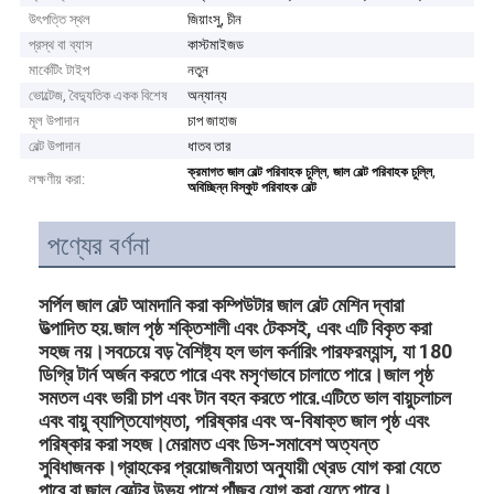
উৎপত্তি স্থল
জিয়াংসু, চীন
প্রস্থ বা ব্যাস
কাস্টমাইজড
মার্কেটিং টাইপ
নতুন
ভোল্টেজ, বৈদ্যুতিক একক বিশেষ
অন্যান্য
মূল উপাদান
চাপ জাহাজ
বেল্ট উপাদান
ধাতব তার
,
,
ক্রমাগত জাল বেল্ট পরিবাহক চুল্লি
জাল বেল্ট পরিবাহক চুল্লি
লক্ষণীয় করা:
অবিচ্ছিন্ন বিস্কুট পরিবাহক বেল্ট
পণ্যের বর্ণনা
সর্পিল জাল বেল্ট আমদানি করা কম্পিউটার জাল বেল্ট মেশিন দ্বারা
উত্পাদিত হয়.জাল পৃষ্ঠ শক্তিশালী এবং টেকসই, এবং এটি বিকৃত করা
সহজ নয়।সবচেয়ে বড় বৈশিষ্ট্য হল ভাল কর্নারিং পারফরম্যান্স, যা 180
ডিগ্রি টার্ন অর্জন করতে পারে এবং মসৃণভাবে চালাতে পারে।জাল পৃষ্ঠ
সমতল এবং ভারী চাপ এবং টান বহন করতে পারে.এটিতে ভাল বায়ুচলাচল
এবং বায়ু ব্যাপ্তিযোগ্যতা, পরিষ্কার এবং অ-বিষাক্ত জাল পৃষ্ঠ এবং
পরিষ্কার করা সহজ।মেরামত এবং ডিস-সমাবেশ অত্যন্ত
সুবিধাজনক।গ্রাহকের প্রয়োজনীয়তা অনুযায়ী থ্রেড যোগ করা যেতে
পারে বা জাল বেল্টের উভয় পাশে পাঁজর যোগ করা যেতে পারে।