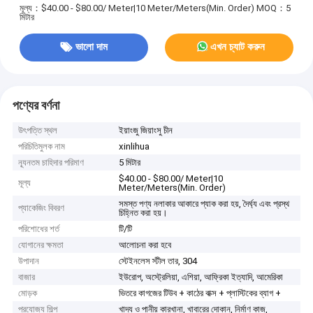
মূল্য：$40.00 - $80.00/ Meter|10 Meter/Meters(Min. Order)
MOQ：5
মিটার
ভালো দাম
এখন চ্যাট করুন
পণ্যের বর্ণনা
উৎপত্তি স্থল
ইয়াংজু জিয়াংসু চীন
পরিচিতিমুলক নাম
xinlihua
ন্যূনতম চাহিদার পরিমাণ
5 মিটার
$40.00 - $80.00/ Meter|10
মূল্য
Meter/Meters(Min. Order)
সমস্ত পণ্য নলাকার আকারে প্যাক করা হয়, দৈর্ঘ্য এবং প্রস্থ
প্যাকেজিং বিবরণ
চিহ্নিত করা হয়।
পরিশোধের শর্ত
টি/টি
যোগানের ক্ষমতা
আলোচনা করা হবে
উপাদান
স্টেইনলেস স্টীল তার, 304
বাজার
ইউরোপ, অস্ট্রেলিয়া, এশিয়া, আফ্রিকা ইত্যাদি, আমেরিকা
মোড়ক
ভিতরে কাগজের টিউব + কাঠের বাক্স + প্লাস্টিকের ব্যাগ +
প্রযোজ্য শিল্প
খাদ্য ও পানীয় কারখানা, খাবারের দোকান, নির্মাণ কাজ,