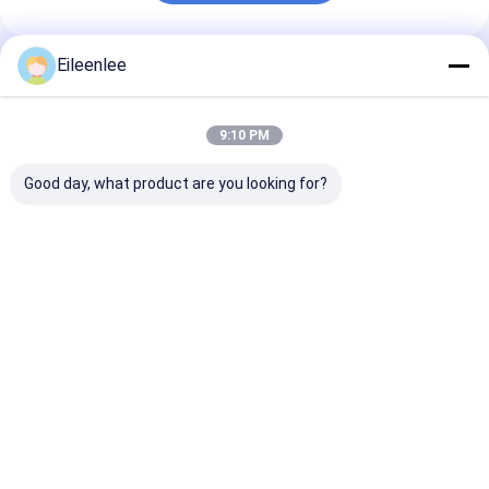
Eileenlee
প্রস্তাবিত পণ্য
9:10 PM
Good day, what product are you looking for?
কাস্টমাইজড স্টেইনলেস স্টীল
রুটি বেকিংয়ের জন্য ফুড গ্রেড
ফ্ল্যাট ফ্লেক্স 304 স
ফ্ল্যাট ফ্লেক্স বেল্ট তারের জাল ডিম
ফ্ল্যাট 304 স্টেইনলেস স্টীল
স্টীল খাদ্য পরিবাহক বেল
পরিবাহক বেল্ট
বোনা তারের মেশ কনভেয়ার বেল্ট
জাল
ভালো দাম
ভালো দাম
ভালো দাম
বাড়ি
আমাদের
আমাদের সাথে যোগাযোগ
Desktop
Site
সম্পর্কে
করুন
সাইট ম্যাপ
Privacy Policy