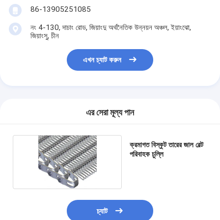
86-13905251085
নং 4-130, দাচাং রোড, জিয়াংদু অর্থনৈতিক উন্নয়ন অঞ্চল, ইয়াংঝো,
জিয়াংসু, চীন
এখন চ্যাট করুন
এর সেরা মূল্য পান
ক্রমাগত বিস্কুট তারের জাল বেল্ট
পরিবাহক চুল্লি
চ্যাট