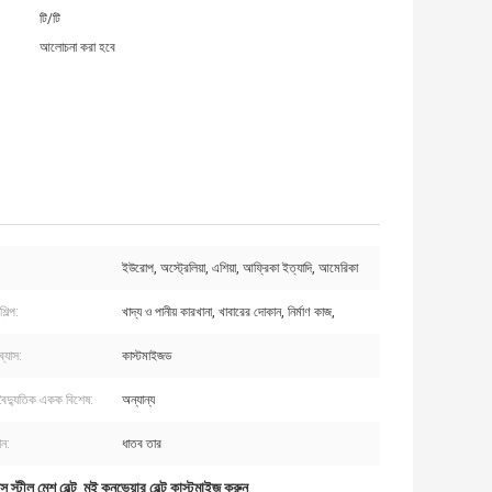
টি/টি
আলোচনা করা হবে
ইউরোপ, অস্ট্রেলিয়া, এশিয়া, আফ্রিকা ইত্যাদি, আমেরিকা
িল্প:
খাদ্য ও পানীয় কারখানা, খাবারের দোকান, নির্মাণ কাজ,
ব্যাস:
কাস্টমাইজড
 বৈদ্যুতিক একক বিশেষ:
অন্যান্য
ান:
ধাতব তার
 স্টীল মেশ বেল্ট
মই কনভেয়ার বেল্ট কাস্টমাইজ করুন
,