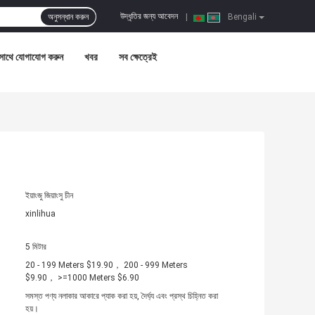
উদ্ধৃতির জন্য আবেদন
অনুসন্ধান করুন
|
Bengali
সাথে যোগাযোগ করুন
খবর
সব ক্ষেত্রেই
ইয়াংজু জিয়াংসু চীন
xinlihua
5 মিটার
20 - 199 Meters $19.90， 200 - 999 Meters
$9.90， >=1000 Meters $6.90
সমস্ত পণ্য নলাকার আকারে প্যাক করা হয়, দৈর্ঘ্য এবং প্রস্থ চিহ্নিত করা
হয়।