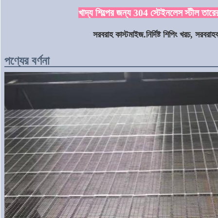
খাদ্য শিল্পের জন্য 304 স্টেইনলেস স্টীল তারে
সরবরাহ কাস্টমাইজ.নির্দিষ্ট শিপিং খরচ, সরবরাহক
পণ্যের বর্ণনা