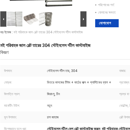
পরিশোধের শর্ত:
যোগানের ক্ষমতা:
যোগাযোগ
বড় ইমেজ :
মই পরিবাহক জাল বেল্ট তারের 304 স্টেইনলেস স্টীল কাস্টমাইজ
মই পরিবাহক জাল বেল্ট তারের 304 স্টেইনলেস স্টীল কাস্টমাইজ
বিবরণ
উপাদান:
স্টেইনলেস স্টীল তার, 304
বাজার:
মোড়ক:
ভিতরে কাগজের টিউব + কাঠের বাক্স + প্লাস্টিকের ব্যাগ +
প্রযোজ্য শ
উৎপত্তি স্থল:
জিয়াংসু, চীন
প্রস্থ বা 
মার্কেটিং টাইপ:
নতুন
ভোল্টেজ,
মূল উপাদান:
চাপ জাহাজ
বেল্ট উপাদ
স্টেইনলেস স্টীল মেশ বেল্ট কাস্টমাইজ করুন
মই পরিবাহক স্টেইনলেস
বিশেষভাবে তুলে ধরা:
,