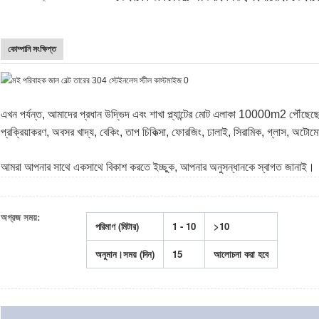
কোম্পানি সংক্ষিপ্ত
এখন পর্যন্ত, আমাদের প্রধান উদ্ভিদ এবং শাখা প্ল্যান্টের মোট এলাকা 10000m2 পৌঁছেছে
প্রক্রিয়াকরণ, অবসর খাদ্য, বেকিং, তাপ চিকিত্সা, ফোরজিং, ঢালাই, সিরামিক, গ্লাস, অটোমো
আমরা আপনার সাথে একসাথে বিকাশ করতে ইচ্ছুক, আপনার অনুসন্ধানকে স্বাগত জানাই।
অগ্রজ সময়:
পরিমাণ (মিটার)
1 - 10
>10
অনুমান।সময় (দিন)
15
আলোচনা করা হবে